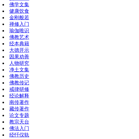
佛学文集
健康饮食
金刚般若
禅修入门
瑜伽唯识
佛教艺术
经本典籍
大德开示
因果劝善
人物研究
净土文集
佛教历史
佛教传记
戒律研修
经论解释
南传著作
藏传著作
论文专题
教宗天台
佛法入门
经忏仪轨