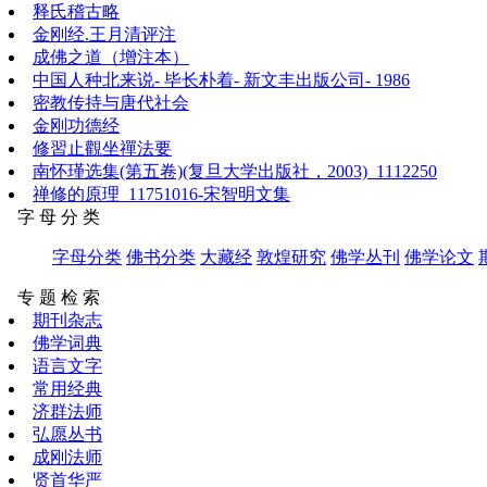
释氏稽古略
金刚经.王月清评注
成佛之道（增注本）
中国人种北来说- 毕长朴着- 新文丰出版公司- 1986
密教传持与唐代社会
金刚功德经
修習止觀坐禪法要
南怀瑾选集(第五卷)(复旦大学出版社，2003)_1112250
禅修的原理_11751016-宋智明文集
字 母 分 类
字母分类
佛书分类
大藏经
敦煌研究
佛学丛刊
佛学论文
专 题 检 索
期刊杂志
佛学词典
语言文字
常用经典
济群法师
弘愿丛书
成刚法师
贤首华严