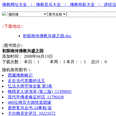
佛教网址大全
| 佛教音乐大全
| 佛教电影大全
| 讲经
::下载地址::
初探南传佛教兴盛之因-doc
::图书简介::
初探南传佛教兴盛之因
添加时间： 2008年04月13日
下载次数： 本日：
1 本周：
1 本月：：
1 总计：
0
随机推荐图书↘
西藏佛教略记
走近当代觉囊的法王
弘法大师空海全集 第3卷
晚晴老人讲演录 (第二版)_11399695
现代学佛者修证对话_11796438
480位禅宗大德悟道因缘
唐密复兴丛书-24事相-宙
卡尔梅克史评注_10221672