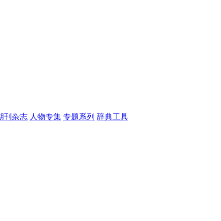
期刊杂志
人物专集
专题系列
辞典工具