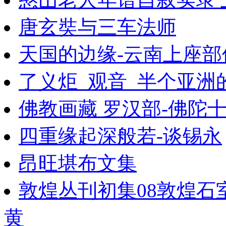
唐玄奘与三车法师
天国的边缘-云南上座部
了义炬_观音_半个亚洲
佛教画藏 罗汉部-佛陀十
四重缘起深般若-谈锡永
昂旺堪布文集
敦煌丛刊初集08敦煌石
黄