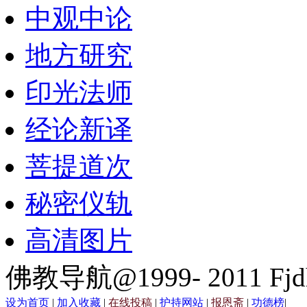
中观中论
地方研究
印光法师
经论新译
菩提道次
秘密仪轨
高清图片
佛教导航@1999- 2011 Fjd
设为首页
|
加入收藏
|
在线投稿
|
护持网站
|
报恩斋
|
功德榜
|