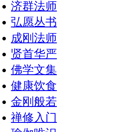
济群法师
弘愿丛书
成刚法师
贤首华严
佛学文集
健康饮食
金刚般若
禅修入门