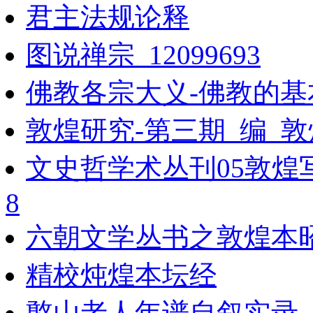
君主法规论释
图说禅宗_12099693
佛教各宗大义-佛教的基
敦煌研究-第三期_编_
文史哲学术丛刊05敦煌
8
六朝文学丛书之敦煌本
精校炖煌本坛经
憨山老人年谱自叙实录 