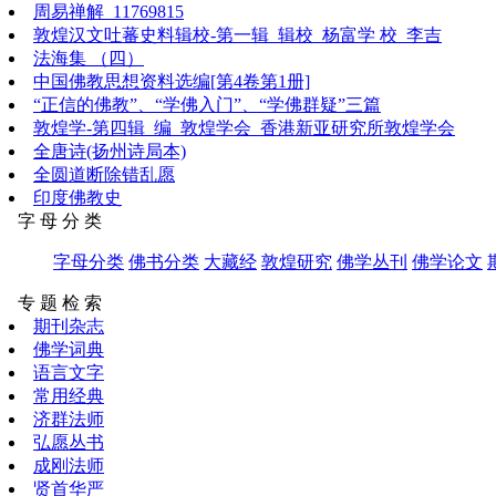
周易禅解_11769815
敦煌汉文吐蕃史料辑校-第一辑_辑校_杨富学 校_李吉
法海集 （四）
中国佛教思想资料选编[第4卷第1册]
“正信的佛教”、“学佛入门”、“学佛群疑”三篇
敦煌学-第四辑_编_敦煌学会_香港新亚研究所敦煌学会
全唐诗(扬州诗局本)
全圆道断除错乱愿
印度佛教史
字 母 分 类
字母分类
佛书分类
大藏经
敦煌研究
佛学丛刊
佛学论文
专 题 检 索
期刊杂志
佛学词典
语言文字
常用经典
济群法师
弘愿丛书
成刚法师
贤首华严