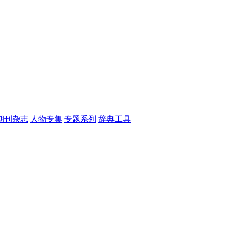
期刊杂志
人物专集
专题系列
辞典工具