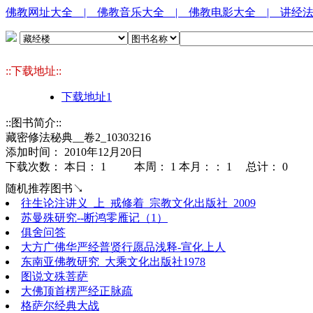
佛教网址大全
| 佛教音乐大全
| 佛教电影大全
| 讲经
::下载地址::
下载地址1
::图书简介::
藏密修法秘典__卷2_10303216
添加时间： 2010年12月20日
下载次数： 本日：
1 本周：
1 本月：：
1 总计：
0
随机推荐图书↘
往生论注讲义_上_戒修着_宗教文化出版社_2009
苏曼殊研究--断鸿零雁记（1）
俱舍问答
大方广佛华严经普贤行愿品浅释-宣化上人
东南亚佛教研究_大乘文化出版社1978
图说文殊菩萨
大佛顶首楞严经正脉疏
格萨尔经典大战