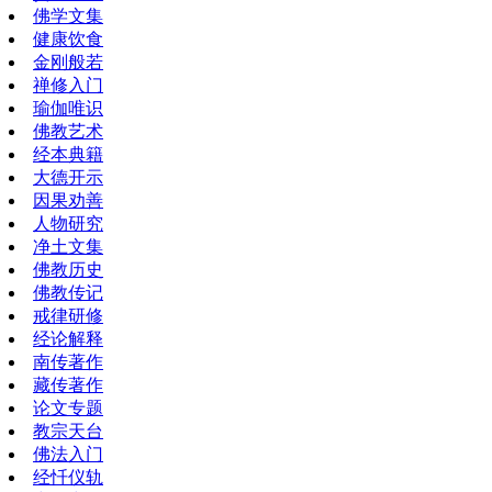
佛学文集
健康饮食
金刚般若
禅修入门
瑜伽唯识
佛教艺术
经本典籍
大德开示
因果劝善
人物研究
净土文集
佛教历史
佛教传记
戒律研修
经论解释
南传著作
藏传著作
论文专题
教宗天台
佛法入门
经忏仪轨