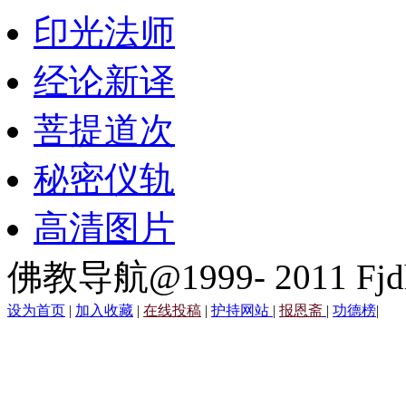
印光法师
经论新译
菩提道次
秘密仪轨
高清图片
佛教导航@1999- 2011 Fjd
设为首页
|
加入收藏
|
在线投稿
|
护持网站
|
报恩斋
|
功德榜
|