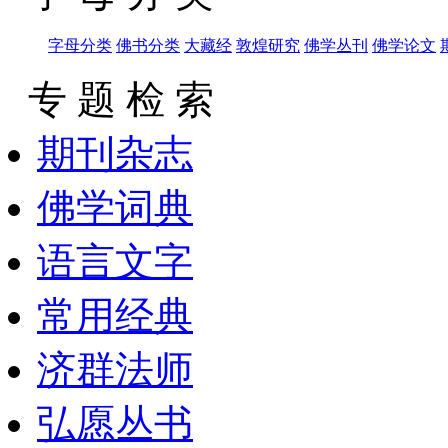
字母分类
佛书分类
大藏经
敦煌研究
佛学丛刊
佛学论文
专 题 检 索
期刊杂志
佛学词典
语言文字
常用经典
济群法师
弘愿丛书