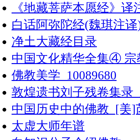
《地藏菩萨本愿经》译
白话阿弥陀经(魏琪注译
净土大藏经目录
中国文化精华全集④ 宗教
佛教美学_10089680
敦煌遗书刘子残卷集录
中国历史中的佛教_[美
太虚大师年谱