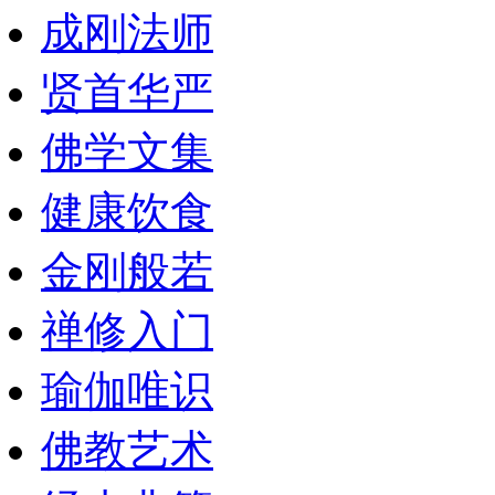
成刚法师
贤首华严
佛学文集
健康饮食
金刚般若
禅修入门
瑜伽唯识
佛教艺术