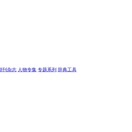
期刊杂志
人物专集
专题系列
辞典工具