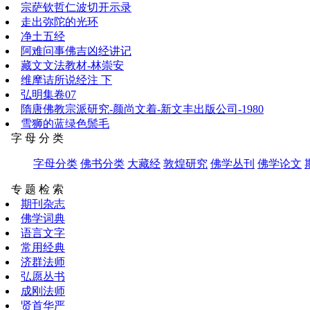
宗萨钦哲仁波切开示录
走出弥陀的光环
净土五经
阿难问事佛吉凶经讲记
藏文文法教材-林崇安
维摩诘所说经注 下
弘明集卷07
隋唐佛教宗派研究-颜尚文着-新文丰出版公司-1980
雪狮的蓝绿色鬃毛
字 母 分 类
字母分类
佛书分类
大藏经
敦煌研究
佛学丛刊
佛学论文
专 题 检 索
期刊杂志
佛学词典
语言文字
常用经典
济群法师
弘愿丛书
成刚法师
贤首华严