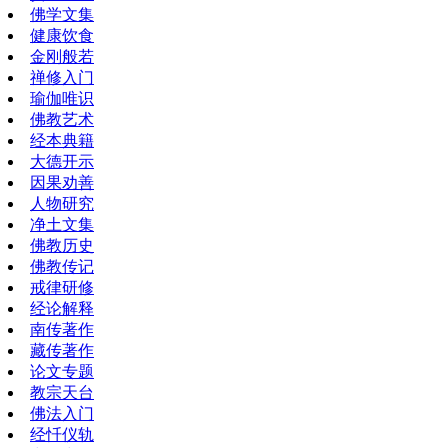
佛学文集
健康饮食
金刚般若
禅修入门
瑜伽唯识
佛教艺术
经本典籍
大德开示
因果劝善
人物研究
净土文集
佛教历史
佛教传记
戒律研修
经论解释
南传著作
藏传著作
论文专题
教宗天台
佛法入门
经忏仪轨