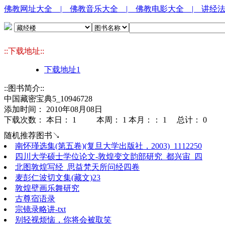
佛教网址大全
| 佛教音乐大全
| 佛教电影大全
| 讲经
::下载地址::
下载地址1
::图书简介::
中国藏密宝典5_10946728
添加时间： 2010年08月08日
下载次数： 本日：
1 本周：
1 本月：：
1 总计：
0
随机推荐图书↘
南怀瑾选集(第五卷)(复旦大学出版社，2003)_1112250
四川大学硕士学位论文-敦煌变文韵部研究_都兴宙_四
北图敦煌写经_思益梵天所问经四卷
麦彭仁波切文集(藏文)23
敦煌壁画乐舞研究
古尊宿语录
宗镜录略讲-txt
别轻视烦恼，你将会被取笑