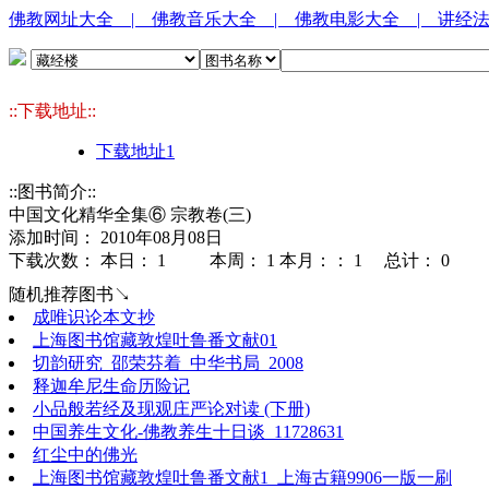
佛教网址大全
| 佛教音乐大全
| 佛教电影大全
| 讲经
::下载地址::
下载地址1
::图书简介::
中国文化精华全集⑥ 宗教卷(三)
添加时间： 2010年08月08日
下载次数： 本日：
1 本周：
1 本月：：
1 总计：
0
随机推荐图书↘
成唯识论本文抄
上海图书馆藏敦煌吐鲁番文献01
切韵研究_邵荣芬着_中华书局_2008
释迦牟尼生命历险记
小品般若经及现观庄严论对读 (下册)
中国养生文化-佛教养生十日谈_11728631
红尘中的佛光
上海图书馆藏敦煌吐鲁番文献1_上海古籍9906一版一刷