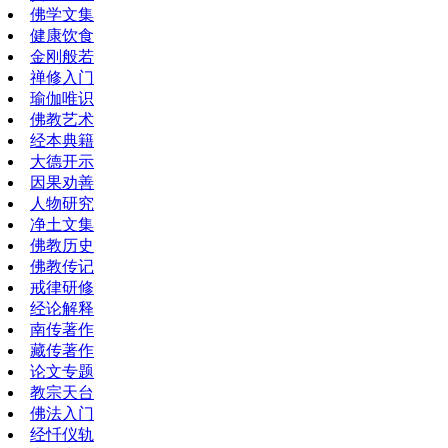
佛学文集
健康饮食
金刚般若
禅修入门
瑜伽唯识
佛教艺术
经本典籍
大德开示
因果劝善
人物研究
净土文集
佛教历史
佛教传记
戒律研修
经论解释
南传著作
藏传著作
论文专题
教宗天台
佛法入门
经忏仪轨