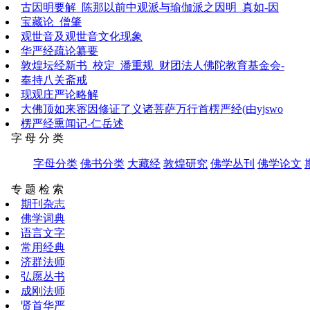
古因明要解_陈那以前中观派与瑜伽派之因明_真如-因
宝藏论_僧肇
观世音及观世音文化现象
华严经疏论纂要
敦煌坛经新书_校定_潘重规_财团法人佛陀教育基金会-
奉持八关斋戒
现观庄严论略解
大佛顶如来宻因修证了义诸菩萨万行首楞严经(由yjswo
楞严经熏闻记-仁岳述
字 母 分 类
字母分类
佛书分类
大藏经
敦煌研究
佛学丛刊
佛学论文
专 题 检 索
期刊杂志
佛学词典
语言文字
常用经典
济群法师
弘愿丛书
成刚法师
贤首华严