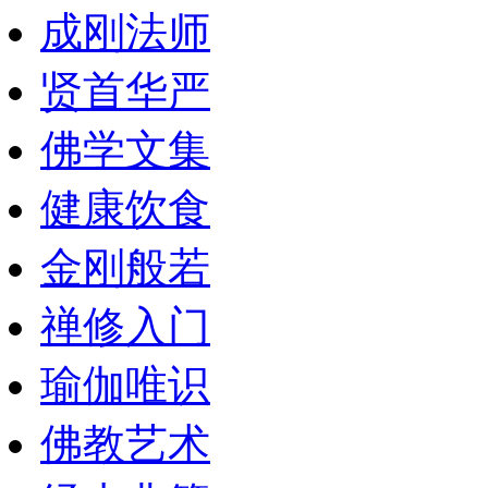
成刚法师
贤首华严
佛学文集
健康饮食
金刚般若
禅修入门
瑜伽唯识
佛教艺术