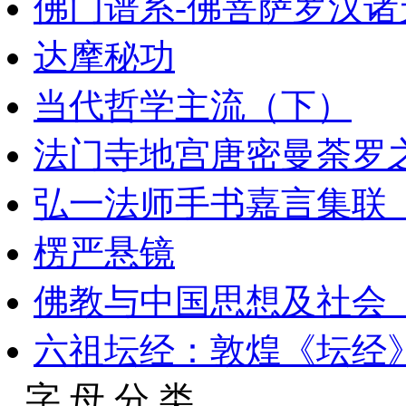
佛门谱系-佛菩萨罗汉
达摩秘功
当代哲学主流（下）
法门寺地宫唐密曼荼罗之
弘一法师手书嘉言集联_11
楞严悬镜
佛教与中国思想及社会_
六祖坛经：敦煌《坛经
字 母 分 类