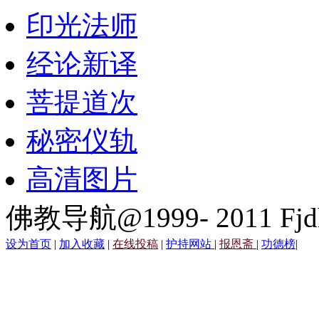
印光法师
经论新译
菩提道次
秘密仪轨
高清图片
佛教导航@1999- 2011 Fjd
设为首页
|
加入收藏
|
在线投稿
|
护持网站
|
报恩斋
|
功德榜
|