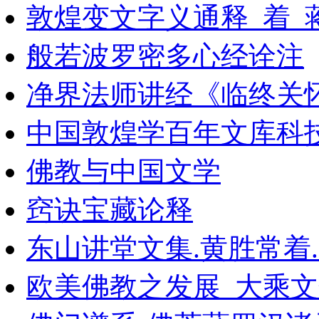
敦煌变文字义通释_着_
般若波罗密多心经诠注
净界法师讲经《临终关
中国敦煌学百年文库科技
佛教与中国文学
窍诀宝藏论释
东山讲堂文集.黄胜常着.
欧美佛教之发展_大乘文化