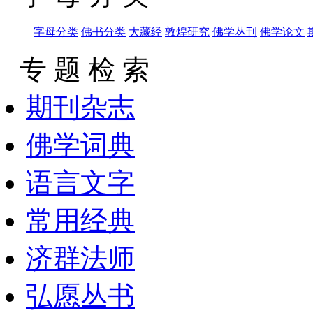
字母分类
佛书分类
大藏经
敦煌研究
佛学丛刊
佛学论文
专 题 检 索
期刊杂志
佛学词典
语言文字
常用经典
济群法师
弘愿丛书