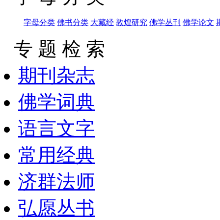
字母分类
佛书分类
大藏经
敦煌研究
佛学丛刊
佛学论文
专 题 检 索
期刊杂志
佛学词典
语言文字
常用经典
济群法师
弘愿丛书