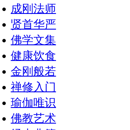
成刚法师
贤首华严
佛学文集
健康饮食
金刚般若
禅修入门
瑜伽唯识
佛教艺术