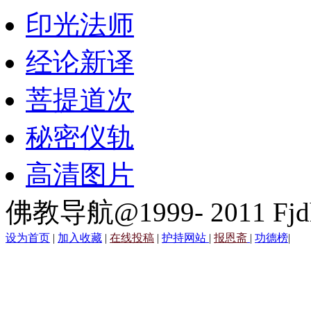
印光法师
经论新译
菩提道次
秘密仪轨
高清图片
佛教导航@1999- 2011 Fjd
设为首页
|
加入收藏
|
在线投稿
|
护持网站
|
报恩斋
|
功德榜
|