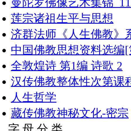
曼陀罗佛像艺术集锦_119
莲宗诸祖生平与思想
济群法师《人生佛教》系
中国佛教思想资料选编[第
全敦煌诗 第1编 诗歌 2
汉传佛教整体性次第课
人生哲学
藏传佛教神秘文化-密宗
字 母 分 类