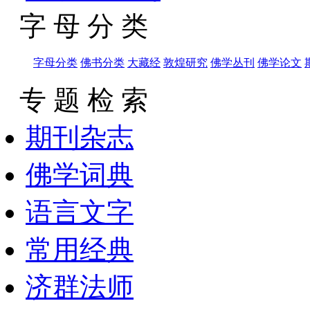
字 母 分 类
字母分类
佛书分类
大藏经
敦煌研究
佛学丛刊
佛学论文
专 题 检 索
期刊杂志
佛学词典
语言文字
常用经典
济群法师