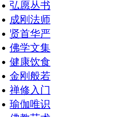
弘愿丛书
成刚法师
贤首华严
佛学文集
健康饮食
金刚般若
禅修入门
瑜伽唯识