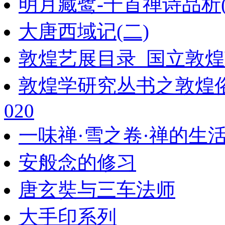
明月藏鹭-千首禅诗品析(下卷
大唐西域记(二)
敦煌艺展目录_国立敦煌
敦煌学研究丛书之敦煌
020
一味禅·雪之卷·禅的生
安般念的修习
唐玄奘与三车法师
大手印系列