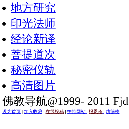
地方研究
印光法师
经论新译
菩提道次
秘密仪轨
高清图片
佛教导航@1999- 2011 Fjd
设为首页
|
加入收藏
|
在线投稿
|
护持网站
|
报恩斋
|
功德榜
|