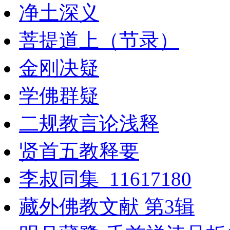
净土深义
菩提道上（节录）
金刚决疑
学佛群疑
二规教言论浅释
贤首五教释要
李叔同集_11617180
藏外佛教文献 第3辑