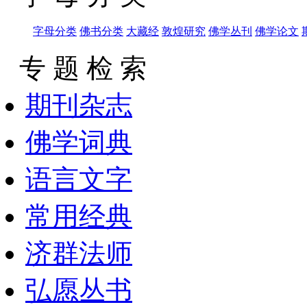
字母分类
佛书分类
大藏经
敦煌研究
佛学丛刊
佛学论文
专 题 检 索
期刊杂志
佛学词典
语言文字
常用经典
济群法师
弘愿丛书