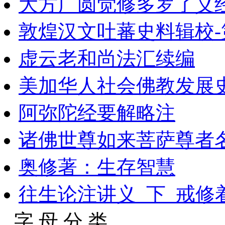
大方广圆觉修多罗了义
敦煌汉文吐蕃史料辑校-
虚云老和尚法汇续编
美加华人社会佛教发展史_1
阿弥陀经要解略注
诸佛世尊如来菩萨尊者名
奥修著：生存智慧
往生论注讲义_下_戒修着
字 母 分 类