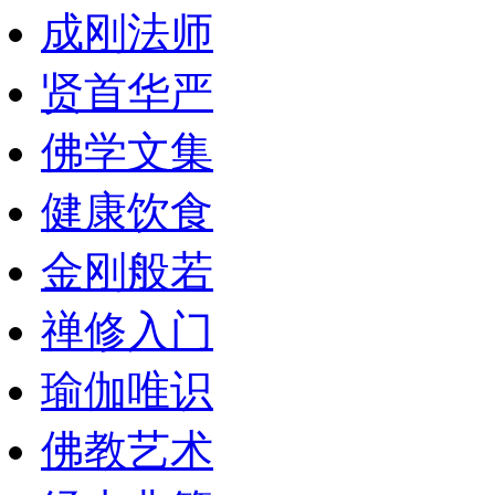
成刚法师
贤首华严
佛学文集
健康饮食
金刚般若
禅修入门
瑜伽唯识
佛教艺术