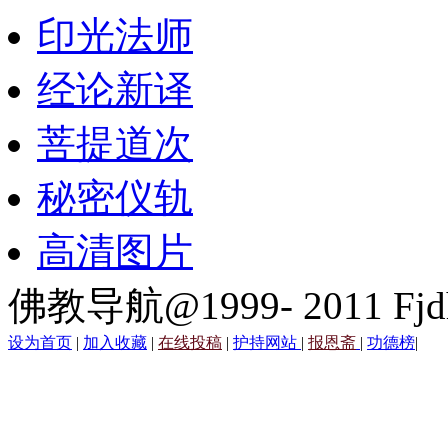
印光法师
经论新译
菩提道次
秘密仪轨
高清图片
佛教导航@1999- 2011 Fjd
设为首页
|
加入收藏
|
在线投稿
|
护持网站
|
报恩斋
|
功德榜
|