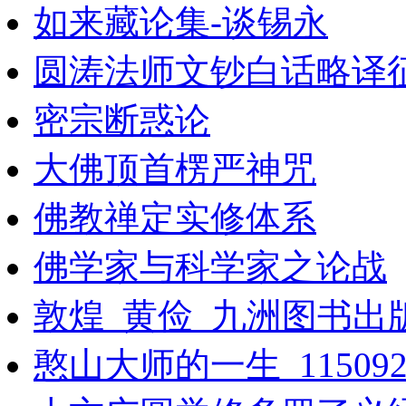
如来藏论集-谈锡永
圆涛法师文钞白话略译
密宗断惑论
大佛顶首楞严神咒
佛教禅定实修体系
佛学家与科学家之论战
敦煌_黄俭_九洲图书出
憨山大师的一生_11509