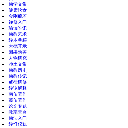
佛学文集
健康饮食
金刚般若
禅修入门
瑜伽唯识
佛教艺术
经本典籍
大德开示
因果劝善
人物研究
净土文集
佛教历史
佛教传记
戒律研修
经论解释
南传著作
藏传著作
论文专题
教宗天台
佛法入门
经忏仪轨