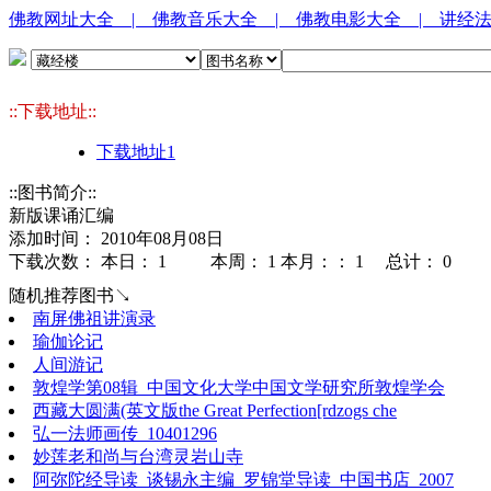
佛教网址大全
| 佛教音乐大全
| 佛教电影大全
| 讲经
::下载地址::
下载地址1
::图书简介::
新版课诵汇编
添加时间： 2010年08月08日
下载次数： 本日：
1 本周：
1 本月：：
1 总计：
0
随机推荐图书↘
南屏佛祖讲演录
瑜伽论记
人间游记
敦煌学第08辑_中国文化大学中国文学研究所敦煌学会
西藏大圆满(英文版the Great Perfection[rdzogs che
弘一法师画传_10401296
妙莲老和尚与台湾灵岩山寺
阿弥陀经导读_谈锡永主编_罗锦堂导读_中国书店_2007