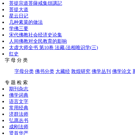
菩提宗道菩薩戒集頌講記
菩提大道
星云日记
几种素菜的做法
学佛三要
宋代佛教社会经济史论集
人间佛教对全民教育的影响
太虚大师全书 第10卷 法藏-法相唯识学(三)
红史
字 母 分 类
字母分类
佛书分类
大藏经
敦煌研究
佛学丛刊
佛学论文
专 题 检 索
期刊杂志
佛学词典
语言文字
常用经典
济群法师
弘愿丛书
成刚法师
贤首华严