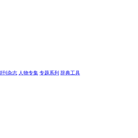
期刊杂志
人物专集
专题系列
辞典工具