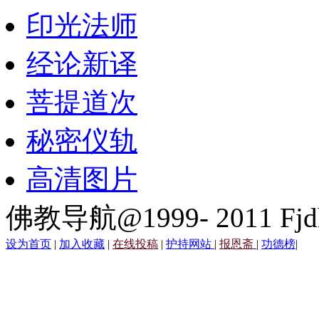
印光法师
经论新译
菩提道次
秘密仪轨
高清图片
佛教导航@1999- 2011 Fjd
设为首页
|
加入收藏
|
在线投稿
|
护持网站
|
报恩斋
|
功德榜
|