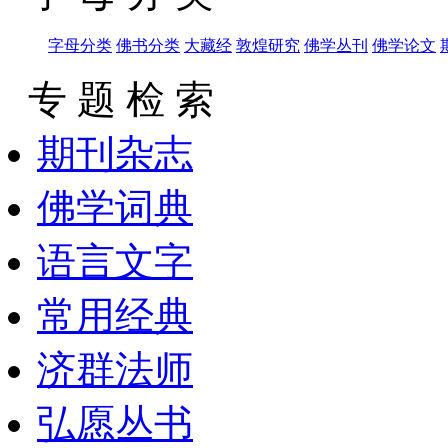
字母分类
佛书分类
大藏经
敦煌研究
佛学丛刊
佛学论文
专 题 检 索
期刊杂志
佛学词典
语言文字
常用经典
济群法师
弘愿丛书