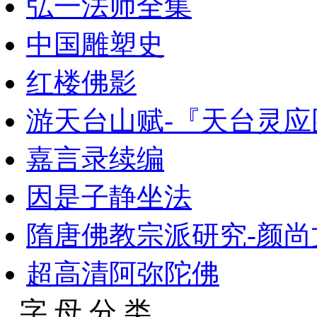
弘一法师全集
中国雕塑史
红楼佛影
游天台山赋-『天台灵
嘉言录续编
因是子静坐法
隋唐佛教宗派研究-颜尚文
超高清阿弥陀佛
字 母 分 类