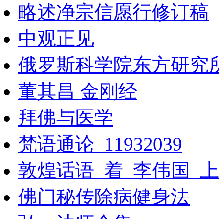
略述净宗信愿行修订稿
中观正见
俄罗斯科学院东方研究
董其昌 金刚经
拜佛与医学
梵语通论_11932039
敦煌话语_着_李伟国_
佛门秘传除病健身法