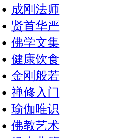
成刚法师
贤首华严
佛学文集
健康饮食
金刚般若
禅修入门
瑜伽唯识
佛教艺术