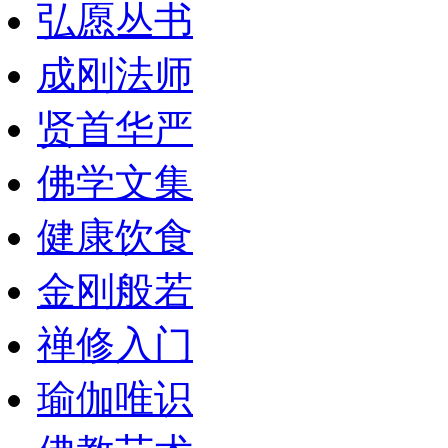
弘愿丛书
成刚法师
贤首华严
佛学文集
健康饮食
金刚般若
禅修入门
瑜伽唯识