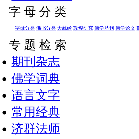
字 母 分 类
字母分类
佛书分类
大藏经
敦煌研究
佛学丛刊
佛学论文
专 题 检 索
期刊杂志
佛学词典
语言文字
常用经典
济群法师