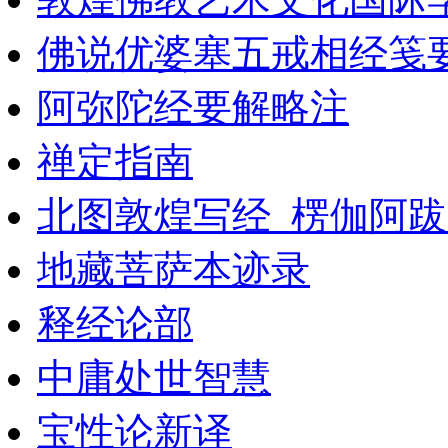
佛说优婆塞五戒相经笺
阿弥陀经要解略注
禅定指南
北图敦煌写经_楞伽阿
地藏菩萨本迹录
释经论部
中庸处世智慧
宝性论新译