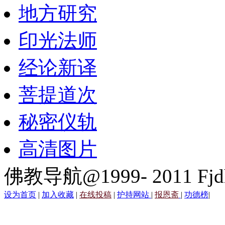
地方研究
印光法师
经论新译
菩提道次
秘密仪轨
高清图片
佛教导航@1999- 2011 Fjd
设为首页
|
加入收藏
|
在线投稿
|
护持网站
|
报恩斋
|
功德榜
|