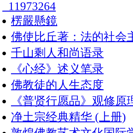
_11973264
楞嚴懸鏡
佛使比丘著：法的社会
千山剩人和尚语录
《心经》述义笔录
佛教徒的人生态度
《普贤行愿品》观修原
净土宗经典精华 (上册)
敦煌佛教艺术文化国际