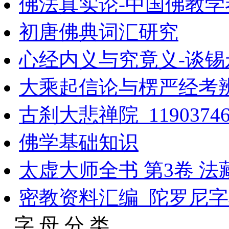
佛法真实论-中国佛教学
初唐佛典词汇研究
心经内义与究竟义-谈锡
大乘起信论与楞严经考辨
古刹大悲禅院_1190374
佛学基础知识
太虚大师全书 第3卷 法
密教资料汇编_陀罗尼字
字 母 分 类