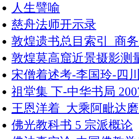
人生譬喻
慈舟法师开示录
敦煌遗书总目索引_商务
敦煌莫高窟近景摄影测量_
宋僧着述考-李国玲-四川
祖堂集 下-中华书局 200
王恩洋着_大乘阿毗达
佛光教科书 5 宗派概论