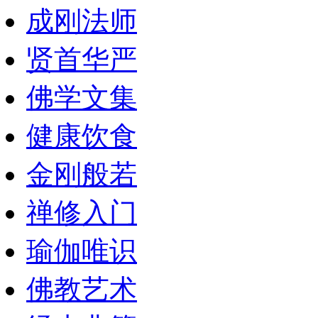
成刚法师
贤首华严
佛学文集
健康饮食
金刚般若
禅修入门
瑜伽唯识
佛教艺术