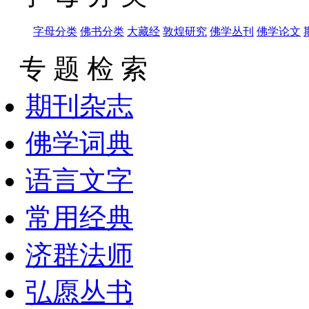
字母分类
佛书分类
大藏经
敦煌研究
佛学丛刊
佛学论文
专 题 检 索
期刊杂志
佛学词典
语言文字
常用经典
济群法师
弘愿丛书