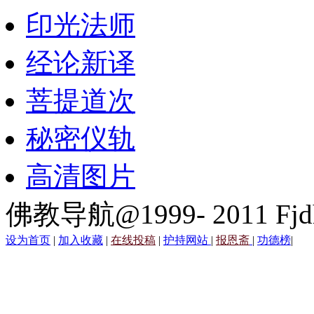
印光法师
经论新译
菩提道次
秘密仪轨
高清图片
佛教导航@1999- 2011 Fjd
设为首页
|
加入收藏
|
在线投稿
|
护持网站
|
报恩斋
|
功德榜
|