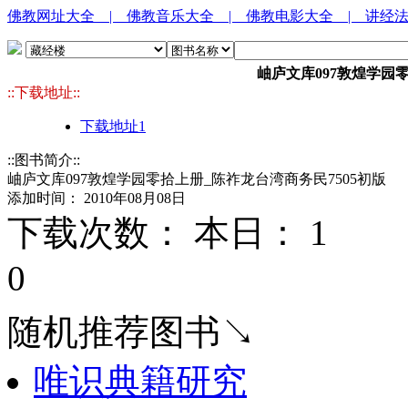
佛教网址大全
| 佛教音乐大全
| 佛教电影大全
| 讲经
岫庐文库097敦煌学园
::下载地址::
下载地址1
::图书简介::
岫庐文库097敦煌学园零拾上册_陈祚龙台湾商务民7505初版
添加时间： 2010年08月08日
下载次数： 本日：
1 
0
随机推荐图书↘
唯识典籍研究