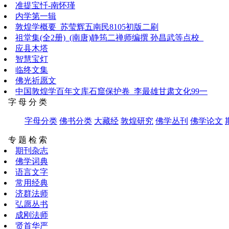
准提宝忏-南怀瑾
内学第一辑
敦煌学概要_苏莹辉五南民8105初版二刷
祖堂集(全2册)_(南唐)静筠二禅师编撰 孙昌武等点校_
应县木塔
智慧宝灯
临终文集
佛光祈愿文
中国敦煌学百年文库石窟保护卷_李最雄甘肃文化99一
字 母 分 类
字母分类
佛书分类
大藏经
敦煌研究
佛学丛刊
佛学论文
专 题 检 索
期刊杂志
佛学词典
语言文字
常用经典
济群法师
弘愿丛书
成刚法师
贤首华严