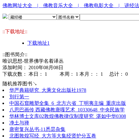
佛教网址大全
| 佛教音乐大全
| 佛教电影大全
| 讲经
::下载地址::
下载地址1
::图书简介::
唯识思想-世界佛学名着译丛
添加时间： 2010年08月08日
下载次数： 本日：
1 本周：
1 本月：：
1 总计：
0
随机推荐图书↘
华严典籍研究_大乘文化出版社1978
別行第一
中国石窟雕塑全集_6_北方六省_丁明夷主编_重庆出版
八思巴画传 西藏佛教唐嘎艺术_10330648_中央民族学
华林博士文库02敦煌佛教律仪制度研究_湛如中华0308
净土与禅
唐密复兴丛书-11悉昙杂集
北图敦煌写经_大方等大集经贤护分五卷