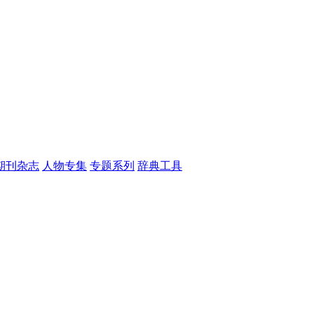
期刊杂志
人物专集
专题系列
辞典工具