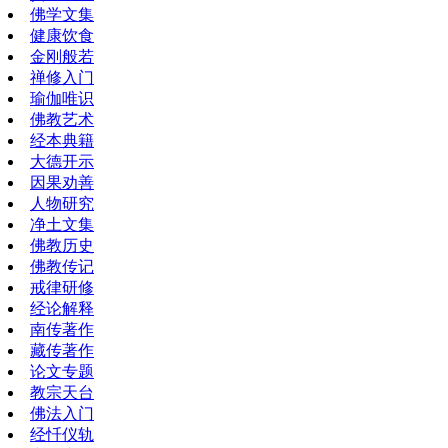
佛学文集
健康饮食
金刚般若
禅修入门
瑜伽唯识
佛教艺术
经本典籍
大德开示
因果劝善
人物研究
净土文集
佛教历史
佛教传记
戒律研修
经论解释
南传著作
藏传著作
论文专题
教宗天台
佛法入门
经忏仪轨