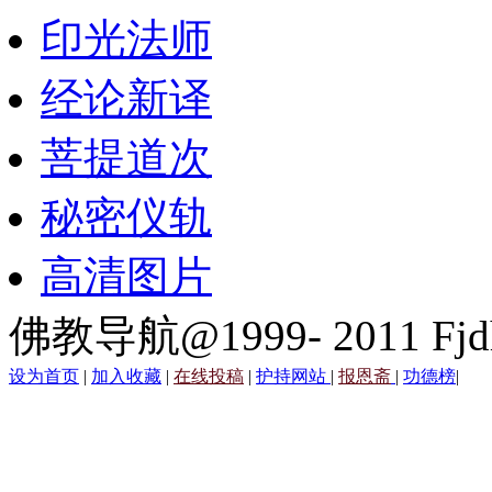
印光法师
经论新译
菩提道次
秘密仪轨
高清图片
佛教导航@1999- 2011 Fjd
设为首页
|
加入收藏
|
在线投稿
|
护持网站
|
报恩斋
|
功德榜
|