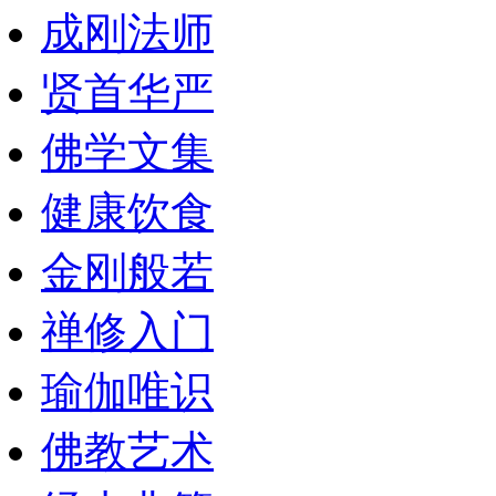
成刚法师
贤首华严
佛学文集
健康饮食
金刚般若
禅修入门
瑜伽唯识
佛教艺术