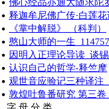
佛心经品亦通大随求陀
释迦牟尼佛广传·白莲花
《掌中解脱》 （科判）
憨山大师的一生_11475
因明入正理论导读_谈锡永
认识自己的哲学-释竺摩
观世音应验记三种译注_
敦煌吐鲁番研究 第三卷
字 母 分 类