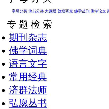
字母分类
佛书分类
大藏经
敦煌研究
佛学丛刊
佛学论文
专 题 检 索
期刊杂志
佛学词典
语言文字
常用经典
济群法师
弘愿丛书