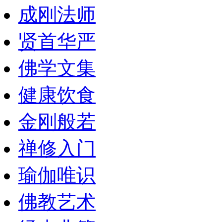
成刚法师
贤首华严
佛学文集
健康饮食
金刚般若
禅修入门
瑜伽唯识
佛教艺术