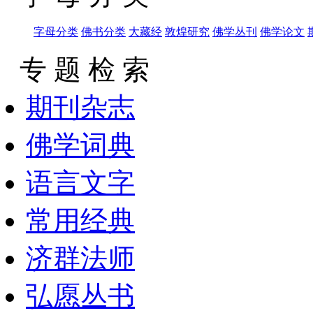
字母分类
佛书分类
大藏经
敦煌研究
佛学丛刊
佛学论文
专 题 检 索
期刊杂志
佛学词典
语言文字
常用经典
济群法师
弘愿丛书