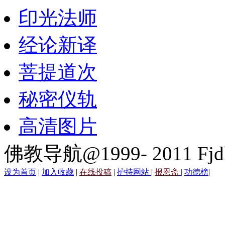
印光法师
经论新译
菩提道次
秘密仪轨
高清图片
佛教导航@1999- 2011 Fjd
设为首页
|
加入收藏
|
在线投稿
|
护持网站
|
报恩斋
|
功德榜
|