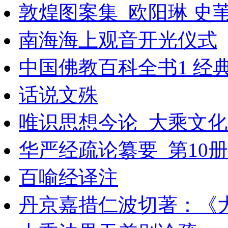
敦煌图案集_欧阳琳 史
南海海上观音开光仪式
中国佛教百科全书1 经
话说文殊
唯识思想今论_大乘文化
华严经疏论纂要_第10册
百喻经译注
丹京嘉措仁波切著：《