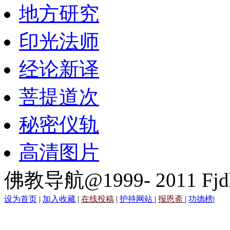
地方研究
印光法师
经论新译
菩提道次
秘密仪轨
高清图片
佛教导航@1999- 2011 Fjd
设为首页
|
加入收藏
|
在线投稿
|
护持网站
|
报恩斋
|
功德榜
|