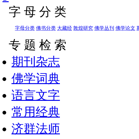
字 母 分 类
字母分类
佛书分类
大藏经
敦煌研究
佛学丛刊
佛学论文
专 题 检 索
期刊杂志
佛学词典
语言文字
常用经典
济群法师