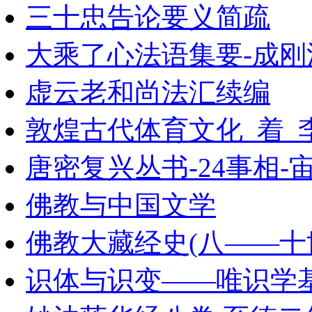
三十忠告论要义简疏
大乘了心法语集要-成刚
虚云老和尚法汇续编
敦煌古代体育文化_着_
唐密复兴丛书-24事相-
佛教与中国文学
佛教大藏经史(八——十世纪
识体与识变——唯识学