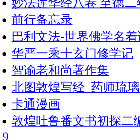
妙法莲华经八卷 至徳二
前行备忘录
巴利文法-世界佛学名着
华严一乘十玄门修学记
智谕老和尚著作集
北图敦煌写经_药师琉
卡通漫画
敦煌吐鲁番文书初探二
9