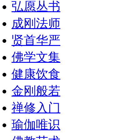
弘愿丛书
成刚法师
贤首华严
佛学文集
健康饮食
金刚般若
禅修入门
瑜伽唯识