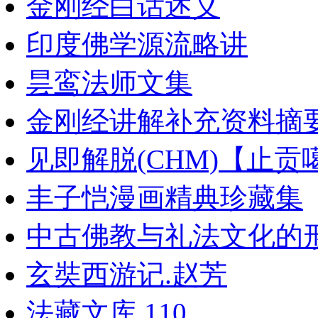
金刚经白话述义
印度佛学源流略讲
昙鸾法师文集
金刚经讲解补充资料摘
见即解脱(CHM)【止
丰子恺漫画精典珍藏集
中古佛教与礼法文化的
玄奘西游记.赵芳
法藏文库.110