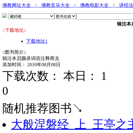
佛教网址大全
| 佛教音乐大全
| 佛教电影大全
| 讲经
辑注本
::下载地址::
下载地址1
::图书简介::
辑注本启颜录词语注释商兑
添加时间： 2010年08月08日
下载次数： 本日：
1 
0
随机推荐图书↘
大般涅磐经_上_王亭之