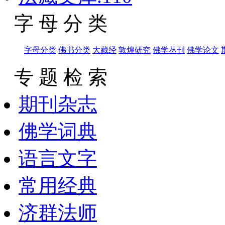
字 母 分 类
字母分类
佛书分类
大藏经
敦煌研究
佛学丛刊
佛学论文
专 题 检 索
期刊杂志
佛学词典
语言文字
常用经典
济群法师