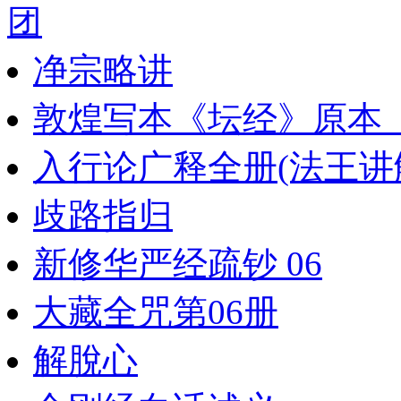
团
净宗略讲
敦煌写本《坛经》原本_
入行论广释全册(法王讲
歧路指归
新修华严经疏钞 06
大藏全咒第06册
解脫心