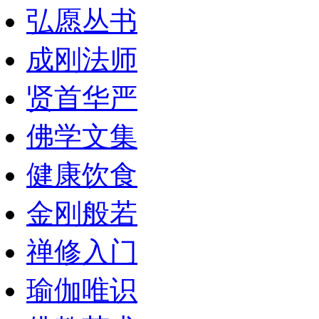
弘愿丛书
成刚法师
贤首华严
佛学文集
健康饮食
金刚般若
禅修入门
瑜伽唯识