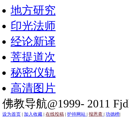
地方研究
印光法师
经论新译
菩提道次
秘密仪轨
高清图片
佛教导航@1999- 2011 Fjd
设为首页
|
加入收藏
|
在线投稿
|
护持网站
|
报恩斋
|
功德榜
|