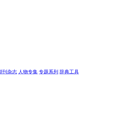
期刊杂志
人物专集
专题系列
辞典工具