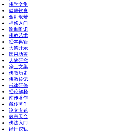
佛学文集
健康饮食
金刚般若
禅修入门
瑜伽唯识
佛教艺术
经本典籍
大德开示
因果劝善
人物研究
净土文集
佛教历史
佛教传记
戒律研修
经论解释
南传著作
藏传著作
论文专题
教宗天台
佛法入门
经忏仪轨