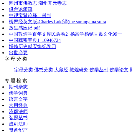
潮州市佛教志 潮州开元寺志
俱舍论颂疏
中观宝鬘论释、科判
楞严经英文版-Charles Luk(译)the surangama sutra
放生感应记.pdf
中国敦煌学百年文库民族卷2_杨富学杨铭甘肃文化99一
中国藏密宝典1_10946724
增修历史感应统纪卷四
出世必要
字 母 分 类
字母分类
佛书分类
大藏经
敦煌研究
佛学丛刊
佛学论文
专 题 检 索
期刊杂志
佛学词典
语言文字
常用经典
济群法师
弘愿丛书
成刚法师
贤首华严