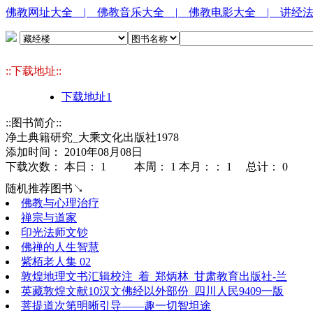
佛教网址大全
| 佛教音乐大全
| 佛教电影大全
| 讲经
::下载地址::
下载地址1
::图书简介::
净土典籍研究_大乘文化出版社1978
添加时间： 2010年08月08日
下载次数： 本日：
1 本周：
1 本月：：
1 总计：
0
随机推荐图书↘
佛教与心理治疗
禅宗与道家
印光法师文钞
佛禅的人生智慧
紫栢老人集 02
敦煌地理文书汇辑校注_着_郑炳林_甘肃教育出版社-兰
英藏敦煌文献10汉文佛经以外部份_四川人民9409一版
菩提道次第明晰引导——趣一切智坦途