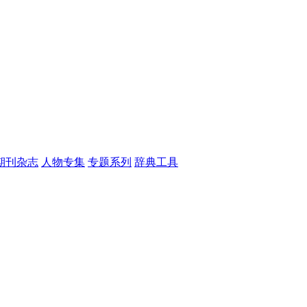
期刊杂志
人物专集
专题系列
辞典工具