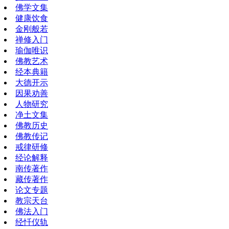
佛学文集
健康饮食
金刚般若
禅修入门
瑜伽唯识
佛教艺术
经本典籍
大德开示
因果劝善
人物研究
净土文集
佛教历史
佛教传记
戒律研修
经论解释
南传著作
藏传著作
论文专题
教宗天台
佛法入门
经忏仪轨