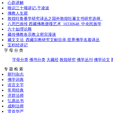
心匙讲解
唯识三十颂讲记-于凌波
佛教人生观
敦煌吐鲁番学研究译丛之国外敦煌吐蕃文书研究选择_
八思巴画传 西藏佛教唐嘎艺术_10330648_中央民族学
六十如理论释
藏传佛教各宗教义密宗漫谈
藏文文法_西藏宗教研究文献目录-世界佛学名着译丛
宝积经讲记
字 母 分 类
字母分类
佛书分类
大藏经
敦煌研究
佛学丛刊
佛学论文
专 题 检 索
期刊杂志
佛学词典
语言文字
常用经典
济群法师
弘愿丛书
成刚法师
贤首华严