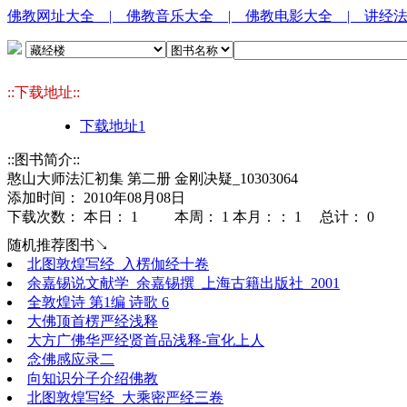
佛教网址大全
| 佛教音乐大全
| 佛教电影大全
| 讲经
::下载地址::
下载地址1
::图书简介::
憨山大师法汇初集 第二册 金刚决疑_10303064
添加时间： 2010年08月08日
下载次数： 本日：
1 本周：
1 本月：：
1 总计：
0
随机推荐图书↘
北图敦煌写经_入楞伽经十卷
余嘉锡说文献学_余嘉锡撰_上海古籍出版社_2001
全敦煌诗 第1编 诗歌 6
大佛顶首楞严经浅释
大方广佛华严经贤首品浅释-宣化上人
念佛感应录二
向知识分子介绍佛教
北图敦煌写经_大乘密严经三卷