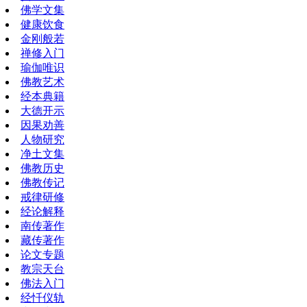
佛学文集
健康饮食
金刚般若
禅修入门
瑜伽唯识
佛教艺术
经本典籍
大德开示
因果劝善
人物研究
净土文集
佛教历史
佛教传记
戒律研修
经论解释
南传著作
藏传著作
论文专题
教宗天台
佛法入门
经忏仪轨