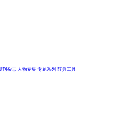
期刊杂志
人物专集
专题系列
辞典工具