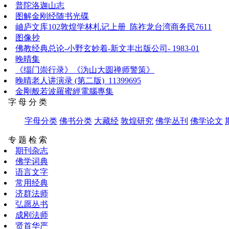
普陀洛迦山志
图解金刚经随书光碟
岫庐文库102敦煌学林札记上册_陈祚龙台湾商务民7611
图像抄
佛教经典总论-小野玄妙着-新文丰出版公司- 1983-01
晚晴集
《缁门崇行录》《沩山大圆禅师警策》
晚晴老人讲演录 (第二版)_11399695
金剛般若波羅蜜經電腦專集
字 母 分 类
字母分类
佛书分类
大藏经
敦煌研究
佛学丛刊
佛学论文
专 题 检 索
期刊杂志
佛学词典
语言文字
常用经典
济群法师
弘愿丛书
成刚法师
贤首华严