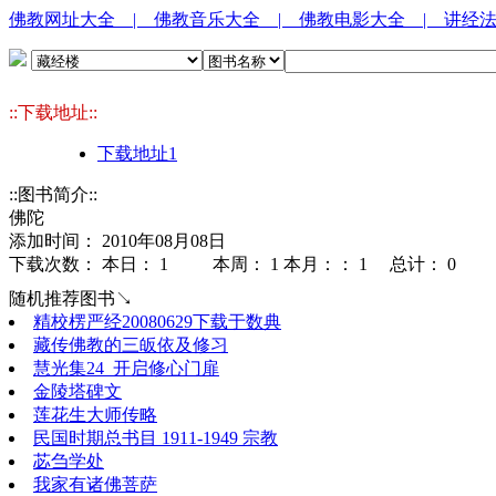
佛教网址大全
| 佛教音乐大全
| 佛教电影大全
| 讲经
::下载地址::
下载地址1
::图书简介::
佛陀
添加时间： 2010年08月08日
下载次数： 本日：
1 本周：
1 本月：：
1 总计：
0
随机推荐图书↘
精校楞严经20080629下载于数典
藏传佛教的三皈依及修习
慧光集24_开启修心门扉
金陵塔碑文
莲花生大师传略
民国时期总书目 1911-1949 宗教
苾刍学处
我家有诸佛菩萨