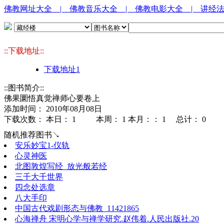
佛教网址大全
| 佛教音乐大全
| 佛教电影大全
| 讲经
::下载地址::
下载地址1
::图书简介::
佛果圜悟真觉禅师心要卷上
添加时间： 2010年08月08日
下载次数： 本日：
1 本周：
1 本月：：
1 总计：
0
随机推荐图书↘
安乐妙宝1-仪轨
心灵神医
北图敦煌写经_放光般若经
三千大千世界
四念处选章
八大手印
中国古代戏剧形态与佛教_11421865
心海禅舟 宋明心学与禅学研究.赵伟着.人民出版社.20