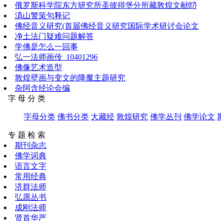
俄罗斯科学院东方研究所圣彼得堡分所藏敦煌文献⒄
潙山警策句释记
佛经音义研究(首届佛经音义研究国际学术研讨会论文
净土法门疑难问题解答
学佛是怎么一回事
弘一法师画传_10401296
佛像艺术造型
敦煌壁画与变文的降魔主题研究
杂阿含经论会编
字 母 分 类
字母分类
佛书分类
大藏经
敦煌研究
佛学丛刊
佛学论文
专 题 检 索
期刊杂志
佛学词典
语言文字
常用经典
济群法师
弘愿丛书
成刚法师
贤首华严