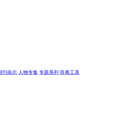
期刊杂志
人物专集
专题系列
辞典工具