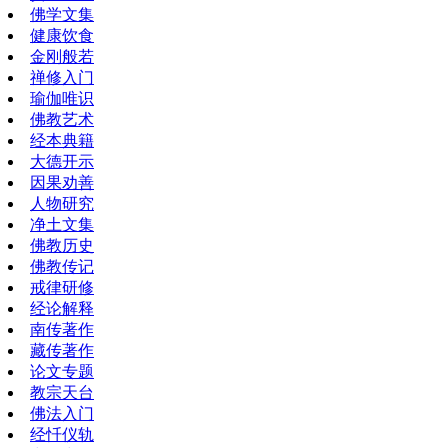
佛学文集
健康饮食
金刚般若
禅修入门
瑜伽唯识
佛教艺术
经本典籍
大德开示
因果劝善
人物研究
净土文集
佛教历史
佛教传记
戒律研修
经论解释
南传著作
藏传著作
论文专题
教宗天台
佛法入门
经忏仪轨