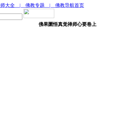
法师大全
| 佛教专题
| 佛教导航首页
佛果圜悟真觉禅师心要卷上