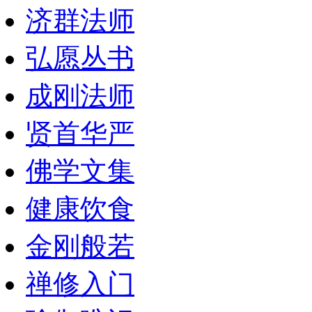
济群法师
弘愿丛书
成刚法师
贤首华严
佛学文集
健康饮食
金刚般若
禅修入门