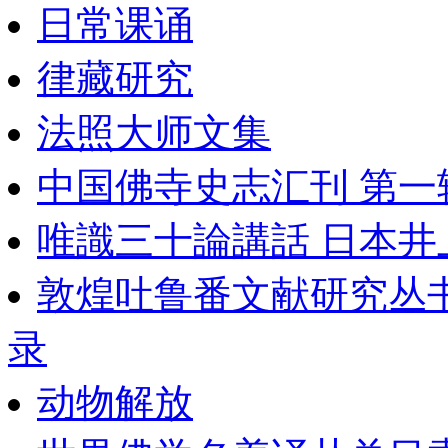
日常课诵
律藏研究
法照大师文集
中国佛寺史志汇刊 第一辑 
唯識三十論講話 日本井
敦煌吐鲁番文献研究丛
录
动物解放