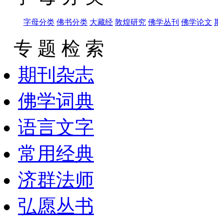
字母分类
佛书分类
大藏经
敦煌研究
佛学丛刊
佛学论文
专 题 检 索
期刊杂志
佛学词典
语言文字
常用经典
济群法师
弘愿丛书