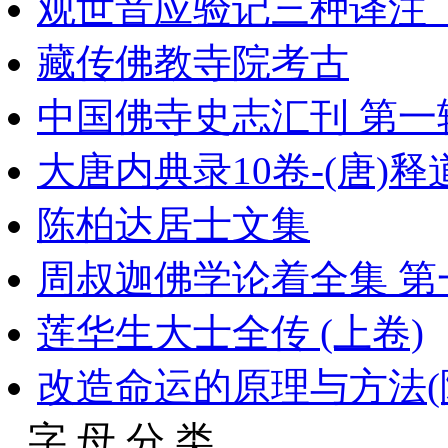
观世音应验记三种译注_
藏传佛教寺院考古
中国佛寺史志汇刊 第一辑 
大唐内典录10卷-(唐)
陈柏达居士文集
周叔迦佛学论着全集 第一册
莲华生大士全传 (上卷)
改造命运的原理与方法(
字 母 分 类