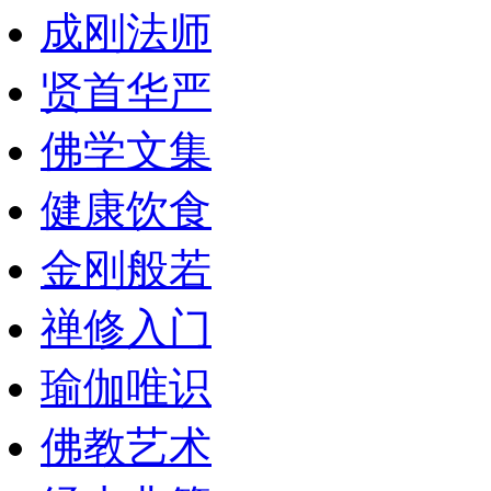
成刚法师
贤首华严
佛学文集
健康饮食
金刚般若
禅修入门
瑜伽唯识
佛教艺术