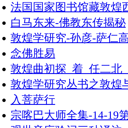
法国国家图书馆藏敦煌西域
白马东来-佛教东传揭秘
敦煌学研究-孙彦-萨仁
念佛胜易
敦煌曲初探_着_任二北
敦煌学研究丛书之敦煌
入菩萨行
宗喀巴大师全集-14-19第