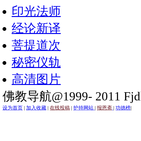
印光法师
经论新译
菩提道次
秘密仪轨
高清图片
佛教导航@1999- 2011 Fjd
设为首页
|
加入收藏
|
在线投稿
|
护持网站
|
报恩斋
|
功德榜
|