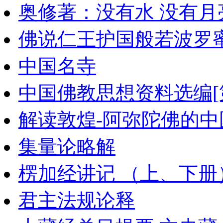
奥修著：没有水 没有月
佛说仁王护国般若波罗
中国名寺
中国佛教思想资料选编[第
解读敦煌-阿弥陀佛的中
集量论略解
楞加经讲记 （上、下册
君主法规论释