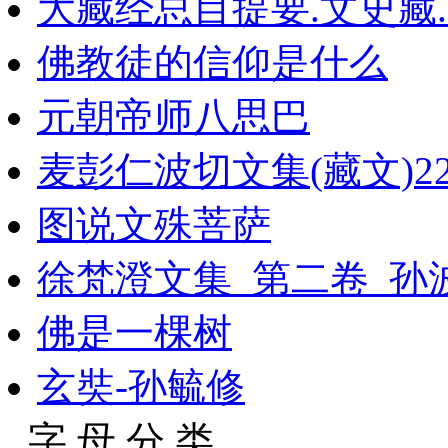
大藏经总目提要.文史藏.
佛教徒的信仰是什么
元朝帝师八思巴
麦彭仁波切文集(藏文)2
图说文殊菩萨
徐梵澄文集_第二卷_孙波
佛是一棵树
玄奘-孙毓修
字 母 分 类