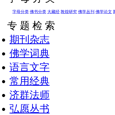
字母分类
佛书分类
大藏经
敦煌研究
佛学丛刊
佛学论文
专 题 检 索
期刊杂志
佛学词典
语言文字
常用经典
济群法师
弘愿丛书