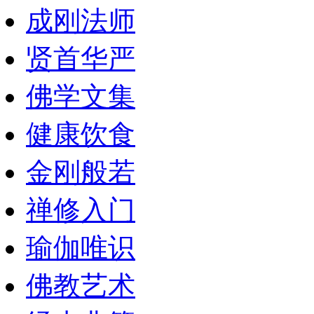
成刚法师
贤首华严
佛学文集
健康饮食
金刚般若
禅修入门
瑜伽唯识
佛教艺术