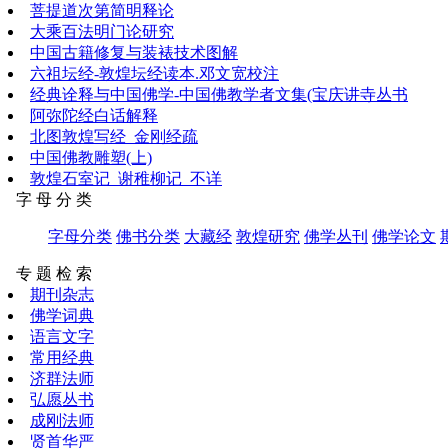
菩提道次第简明释论
大乘百法明门论研究
中国古籍修复与装裱技术图解
六祖坛经-敦煌坛经读本.邓文宽校注
经典诠释与中国佛学-中国佛教学者文集(宝庆讲寺丛书
阿弥陀经白话解释
北图敦煌写经_金刚经疏
中国佛教雕塑(上)
敦煌石室记_谢稚柳记_不详
字 母 分 类
字母分类
佛书分类
大藏经
敦煌研究
佛学丛刊
佛学论文
专 题 检 索
期刊杂志
佛学词典
语言文字
常用经典
济群法师
弘愿丛书
成刚法师
贤首华严