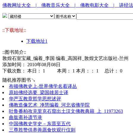
佛教网址大全
| 佛教音乐大全
| 佛教电影大全
| 讲经
::下载地址::
下载地址1
::图书简介::
敦煌石室宝藏_编着_李国 编着_高国祥_敦煌文艺出版社-兰州
添加时间： 2010年08月08日
下载次数： 本日：
1 本周：
1 本月：：
1 总计：
0
随机推荐图书↘
布顿佛教史上-世界佛学名着译丛
原始佛经选要_梁国雄居士译
华严五教章哲学思想述评
佛教造像艺术_净慧编着_河北省佛学院
吐鲁番柏孜克里克石窟出土汉文佛教典籍_上_11973263
曲肱斋补遗节录
中国佛教史学史－东晋至五代
三尊胜赞供养善愿食饮观行仪则