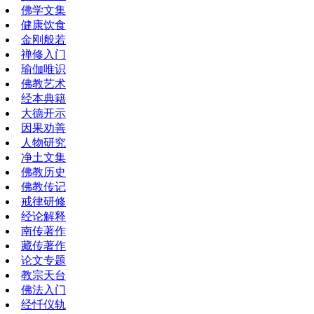
佛学文集
健康饮食
金刚般若
禅修入门
瑜伽唯识
佛教艺术
经本典籍
大德开示
因果劝善
人物研究
净土文集
佛教历史
佛教传记
戒律研修
经论解释
南传著作
藏传著作
论文专题
教宗天台
佛法入门
经忏仪轨