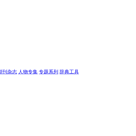
期刊杂志
人物专集
专题系列
辞典工具