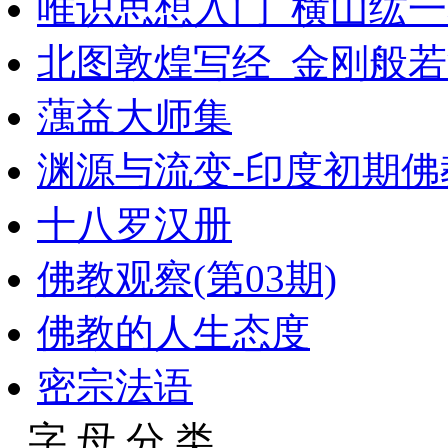
唯识思想入门_横山纮一着
北图敦煌写经_金刚般若
蕅益大师集
渊源与流变-印度初期佛
十八罗汉册
佛教观察(第03期)
佛教的人生态度
密宗法语
字 母 分 类