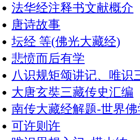
法华经注释书文献概介
唐诗故事
坛经 等(佛光大藏经)
悲愤而后有学
八识规矩颂讲记、唯识
大唐玄奘三藏传史汇编
南传大藏经解题-世界
可许则许