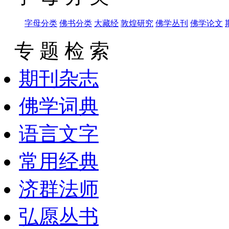
字母分类
佛书分类
大藏经
敦煌研究
佛学丛刊
佛学论文
专 题 检 索
期刊杂志
佛学词典
语言文字
常用经典
济群法师
弘愿丛书