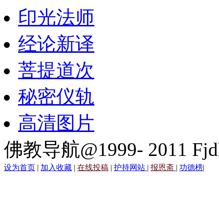
印光法师
经论新译
菩提道次
秘密仪轨
高清图片
佛教导航@1999- 2011 Fjd
设为首页
|
加入收藏
|
在线投稿
|
护持网站
|
报恩斋
|
功德榜
|