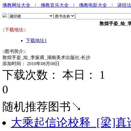
佛教网址大全
| 佛教音乐大全
| 佛教电影大全
| 讲经
敦煌手姿_绘_
::下载地址::
下载地址1
::图书简介::
敦煌手姿_绘_李振甫_湖南美术出版社-长沙
添加时间： 2010年08月08日
下载次数： 本日：
1 
0
随机推荐图书↘
大乘起信论校释_[梁]真