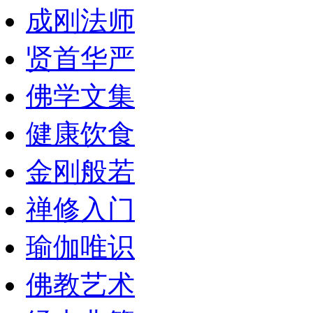
成刚法师
贤首华严
佛学文集
健康饮食
金刚般若
禅修入门
瑜伽唯识
佛教艺术