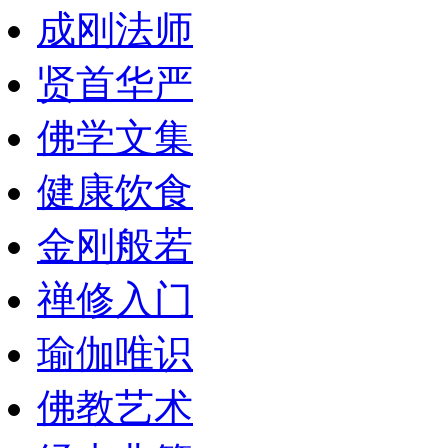
成刚法师
贤首华严
佛学文集
健康饮食
金刚般若
禅修入门
瑜伽唯识
佛教艺术