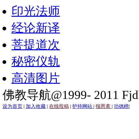
印光法师
经论新译
菩提道次
秘密仪轨
高清图片
佛教导航@1999- 2011 Fjd
设为首页
|
加入收藏
|
在线投稿
|
护持网站
|
报恩斋
|
功德榜
|