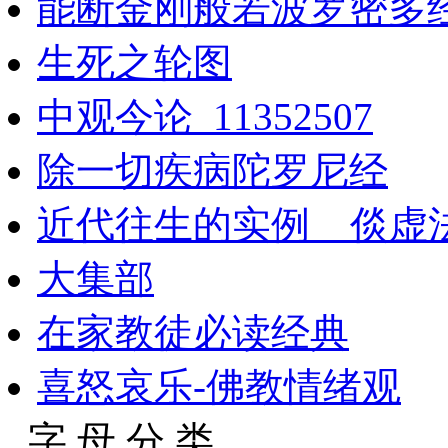
能断金刚般若波罗密多
生死之轮图
中观今论_11352507
除一切疾病陀罗尼经
近代往生的实例__倓虚
大集部
在家教徒必读经典
喜怒哀乐-佛教情绪观
字 母 分 类