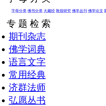
字母分类
佛书分类
大藏经
敦煌研究
佛学丛刊
佛学论文
专 题 检 索
期刊杂志
佛学词典
语言文字
常用经典
济群法师
弘愿丛书