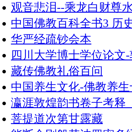
观音悲泪--乘龙白财尊
中国佛教百科全书3 历
华严经疏钞会本
四川大学博士学位论文-
藏传佛教礼俗百问
中国养生文化-佛教养生十日
瀛涯敦煌韵书卷子考释_
菩提道次第甘露藏