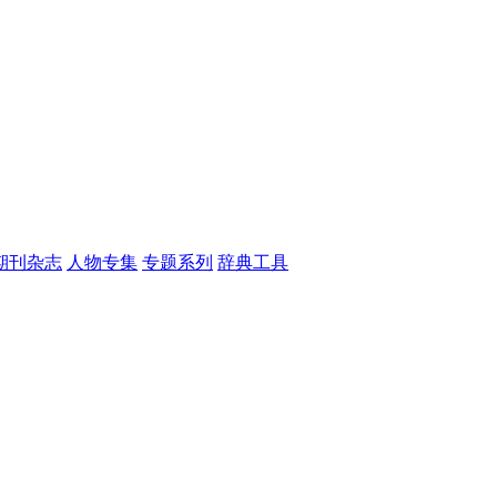
期刊杂志
人物专集
专题系列
辞典工具