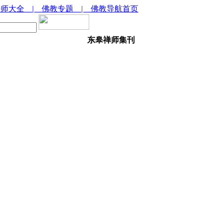
法师大全
| 佛教专题
| 佛教导航首页
东皋禅师集刊