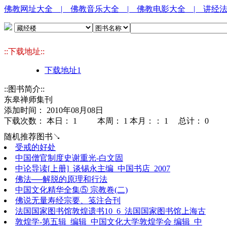
佛教网址大全
| 佛教音乐大全
| 佛教电影大全
| 讲经
::下载地址::
下载地址1
::图书简介::
东皋禅师集刊
添加时间： 2010年08月08日
下载次数： 本日：
1 本周：
1 本月：：
1 总计：
0
随机推荐图书↘
受戒的好处
中国僧官制度史谢重光-白文固
中论导读[上册]_谈锡永主编_中国书店_2007
佛法──解脱的原理和行法
中国文化精华全集⑤ 宗教卷(二)
佛说无量寿经宗要、笺注合刊
法国国家图书馆敦煌遗书10_6_法国国家图书馆上海古
敦煌学-第五辑_编辑_中国文化大学敦煌学会 编辑_中