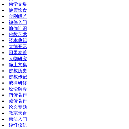
佛学文集
健康饮食
金刚般若
禅修入门
瑜伽唯识
佛教艺术
经本典籍
大德开示
因果劝善
人物研究
净土文集
佛教历史
佛教传记
戒律研修
经论解释
南传著作
藏传著作
论文专题
教宗天台
佛法入门
经忏仪轨