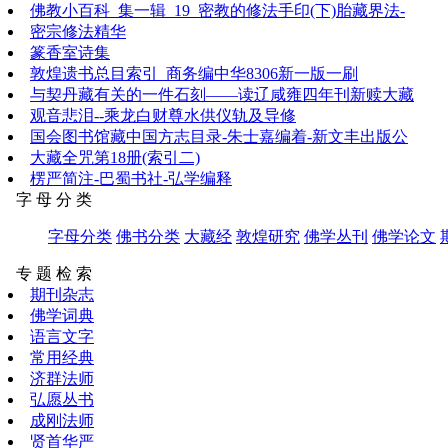
佛教小百科_集一辑_19_密教的修法手印(下)胎藏界法-
密宗修法精华
篆香室诗集
敦煌遗书总目索引_商务编中华8306新一版一刷
与契丹藏有关的一件石刻——读辽咸雍四年刊新赎大藏
观音悲泪--乘龙白财尊水供仪轨及导修
国会图书馆藏中国方志目录-朱士嘉编着-新文丰出版公
大藏全咒第18册(索引二)
楞严简注-巴蜀书社-弘学编释
字 母 分 类
字母分类
佛书分类
大藏经
敦煌研究
佛学丛刊
佛学论文
专 题 检 索
期刊杂志
佛学词典
语言文字
常用经典
济群法师
弘愿丛书
成刚法师
贤首华严