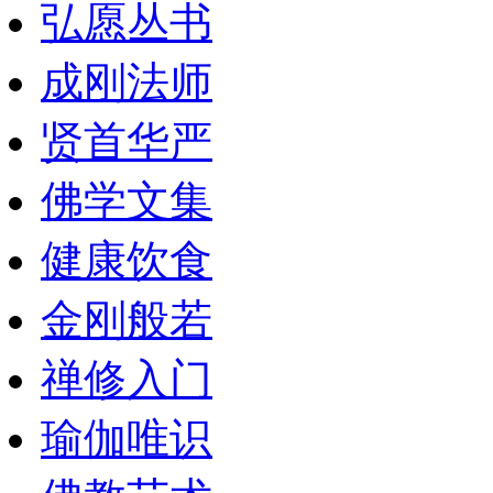
弘愿丛书
成刚法师
贤首华严
佛学文集
健康饮食
金刚般若
禅修入门
瑜伽唯识