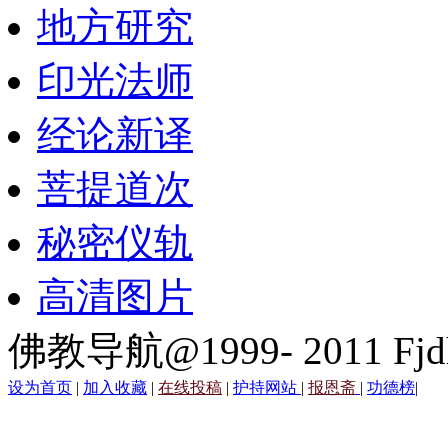
地方研究
印光法师
经论新译
菩提道次
秘密仪轨
高清图片
佛教导航@1999- 2011 Fjd
设为首页
|
加入收藏
|
在线投稿
|
护持网站
|
报恩斋
|
功德榜
|