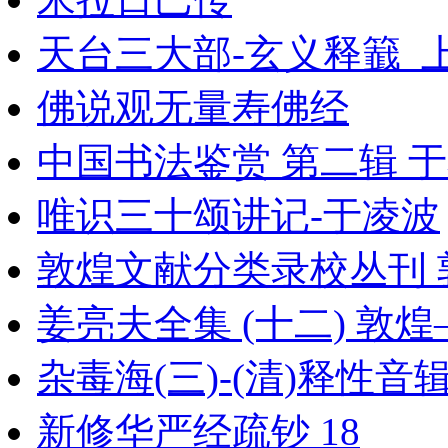
天台三大部-玄义释籖_上
佛说观无量寿佛经
中国书法鉴赏 第二辑 
唯识三十颂讲记-于凌波
敦煌文献分类录校丛刊 
姜亮夫全集 (十二) 
杂毒海(三)-(清)释性音
新修华严经疏钞 18