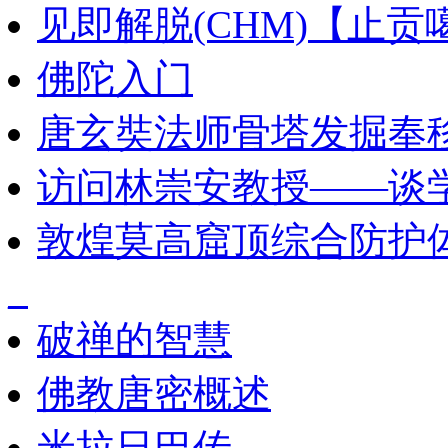
见即解脱(CHM)【止
佛陀入门
唐玄奘法师骨塔发掘奉
访问林崇安教授——谈
敦煌莫高窟顶综合防护
_
破禅的智慧
佛教唐密概述
米拉日巴传