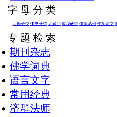
字 母 分 类
字母分类
佛书分类
大藏经
敦煌研究
佛学丛刊
佛学论文
专 题 检 索
期刊杂志
佛学词典
语言文字
常用经典
济群法师