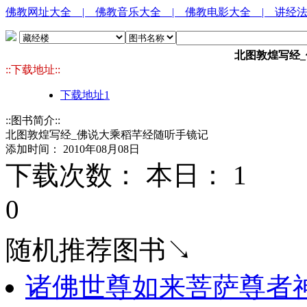
佛教网址大全
| 佛教音乐大全
| 佛教电影大全
| 讲经
北图敦煌写经
::下载地址::
下载地址1
::图书简介::
北图敦煌写经_佛说大乘稻芊经随听手镜记
添加时间： 2010年08月08日
下载次数： 本日：
1 
0
随机推荐图书↘
诸佛世尊如来菩萨尊者神