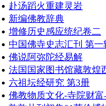
赴汤蹈火重建灵岩
新编佛教辞典
增修历史感应统纪卷二
中国佛寺史志汇刊 第一辑 
佛说阿弥陀经易解
法国国家图书馆藏敦煌西域
六祖坛经研究 第3册
佛教物质文化-寺院财