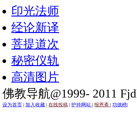
印光法师
经论新译
菩提道次
秘密仪轨
高清图片
佛教导航@1999- 2011 Fjd
设为首页
|
加入收藏
|
在线投稿
|
护持网站
|
报恩斋
|
功德榜
|