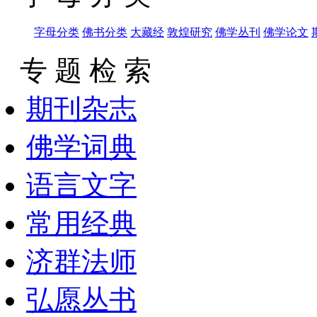
字母分类
佛书分类
大藏经
敦煌研究
佛学丛刊
佛学论文
专 题 检 索
期刊杂志
佛学词典
语言文字
常用经典
济群法师
弘愿丛书