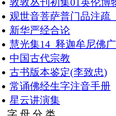
敦敦丛刊初集01英伦博
观世音菩萨普门品注疏
新华严经合论
慧光集14_释迦牟尼佛广
中国古代宗教
古书版本鉴定(李致忠)
常诵佛经生字注音手册
星云讲演集
字 母 分 类