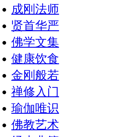
成刚法师
贤首华严
佛学文集
健康饮食
金刚般若
禅修入门
瑜伽唯识
佛教艺术