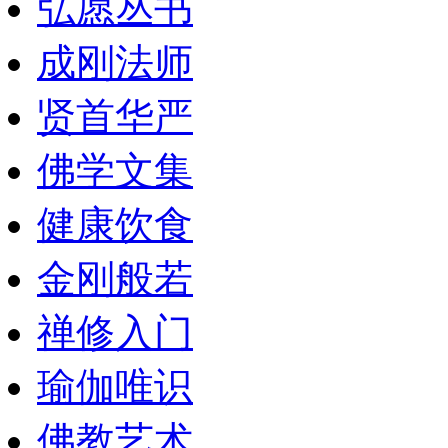
弘愿丛书
成刚法师
贤首华严
佛学文集
健康饮食
金刚般若
禅修入门
瑜伽唯识
佛教艺术