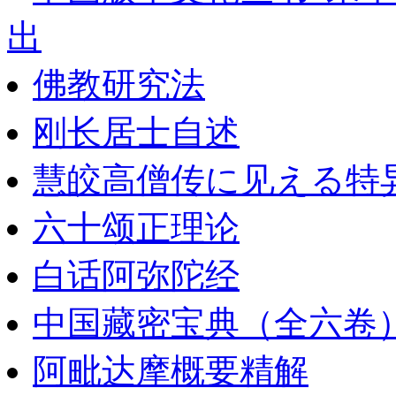
出
佛教研究法
刚长居士自述
慧皎高僧传に见える特
六十颂正理论
白话阿弥陀经
中国藏密宝典（全六卷
阿毗达摩概要精解