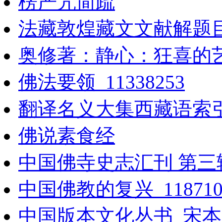
楞严咒简疏
法藏敦煌藏文文献解题目
奥修著：静心：狂喜的
佛法要领_11338253
翻译名义大集西藏语索
佛说素食经
中国佛寺史志汇刊 第三辑
中国佛教的复兴_118710
中国版本文化丛书_宋本