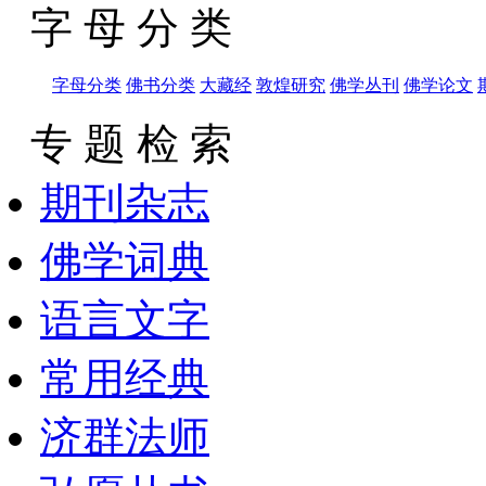
字 母 分 类
字母分类
佛书分类
大藏经
敦煌研究
佛学丛刊
佛学论文
专 题 检 索
期刊杂志
佛学词典
语言文字
常用经典
济群法师