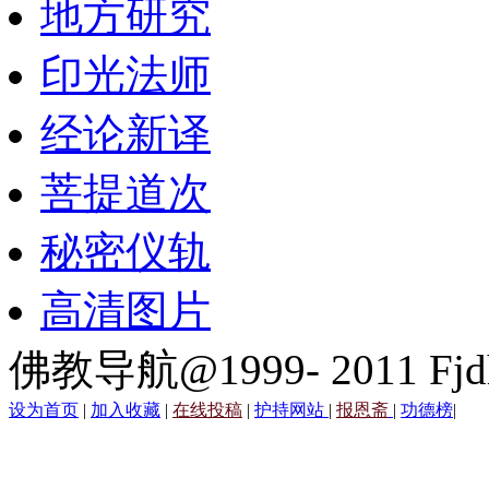
地方研究
印光法师
经论新译
菩提道次
秘密仪轨
高清图片
佛教导航@1999- 2011 Fjd
设为首页
|
加入收藏
|
在线投稿
|
护持网站
|
报恩斋
|
功德榜
|