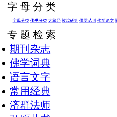
字 母 分 类
字母分类
佛书分类
大藏经
敦煌研究
佛学丛刊
佛学论文
专 题 检 索
期刊杂志
佛学词典
语言文字
常用经典
济群法师