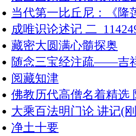
当代第一比丘尼：《隆
成唯识论述记 二_114249
藏密大圆满心髓探奥
随念三宝经注疏——吉
阅藏知津
佛教历代高僧名着精选 附略传
大乘百法明门论 讲记(刚
净土十要