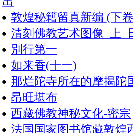
出
敦煌秘籍留真新编 (下卷
清刻佛教艺术图像_上_
別行第一
如来香(十一)
那烂陀寺所在的摩揭陀
昂旺堪布
西藏佛教神秘文化-密宗
法国国家图书馆藏敦煌西域