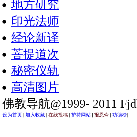
地方研究
印光法师
经论新译
菩提道次
秘密仪轨
高清图片
佛教导航@1999- 2011 Fjd
设为首页
|
加入收藏
|
在线投稿
|
护持网站
|
报恩斋
|
功德榜
|