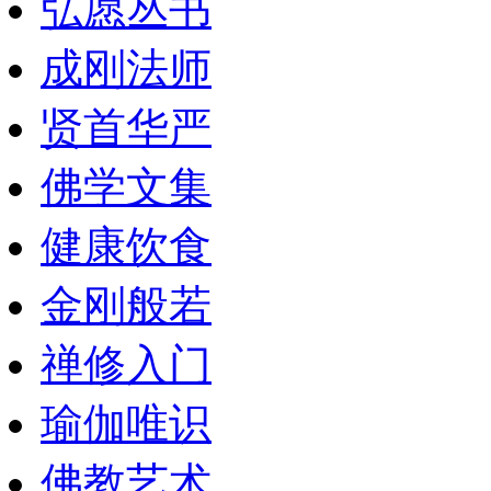
弘愿丛书
成刚法师
贤首华严
佛学文集
健康饮食
金刚般若
禅修入门
瑜伽唯识
佛教艺术