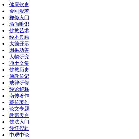
健康饮食
金刚般若
禅修入门
瑜伽唯识
佛教艺术
经本典籍
大德开示
因果劝善
人物研究
净土文集
佛教历史
佛教传记
戒律研修
经论解释
南传著作
藏传著作
论文专题
教宗天台
佛法入门
经忏仪轨
中观中论