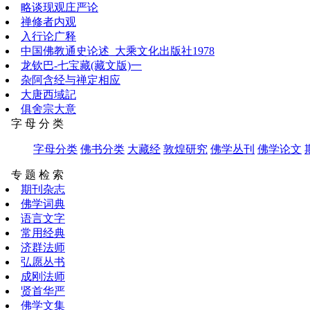
略谈现观庄严论
禅修者内观
入行论广释
中国佛教通史论述_大乘文化出版社1978
龙钦巴-七宝藏(藏文版)一
杂阿含经与禅定相应
大唐西域記
俱舍宗大意
字 母 分 类
字母分类
佛书分类
大藏经
敦煌研究
佛学丛刊
佛学论文
专 题 检 索
期刊杂志
佛学词典
语言文字
常用经典
济群法师
弘愿丛书
成刚法师
贤首华严
佛学文集