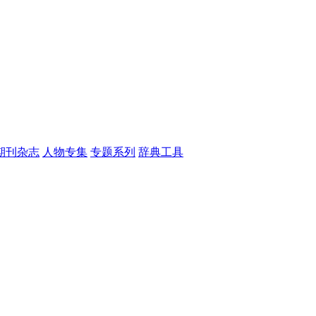
期刊杂志
人物专集
专题系列
辞典工具