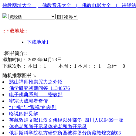
佛教网址大全
| 佛教音乐大全
| 佛教电影大全
| 讲经
::下载地址::
下载地址1
::图书简介::
添加时间： 2009年04月23日
下载次数： 本日：
1 本周：
1 本月：：
1 总计：
0
随机推荐图书↘
憨山禅师推祟咒力之介绍
佛学研究初期问答_11348576
电子佛典系列——密教部
密宗大成就者奇传
“止禅”与“观禅”的差别
略说四部见解
英藏敦煌文献11汉文佛经以外部份_四川人民9409一版
体光老和尚开示录体光老和尚开示录
俄罗斯科学院朹方研究所圣彼得堡分所藏敦煌文献03_