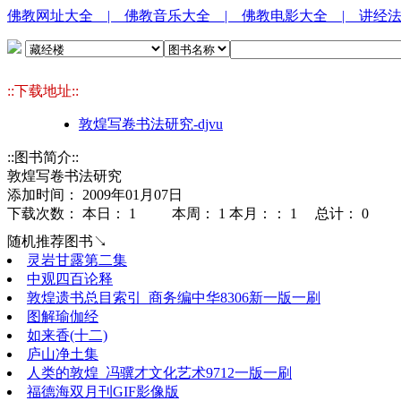
佛教网址大全
| 佛教音乐大全
| 佛教电影大全
| 讲经
::下载地址::
敦煌写卷书法研究-djvu
::图书简介::
敦煌写卷书法研究
添加时间： 2009年01月07日
下载次数： 本日：
1 本周：
1 本月：：
1 总计：
0
随机推荐图书↘
灵岩甘露第二集
中观四百论释
敦煌遗书总目索引_商务编中华8306新一版一刷
图解瑜伽经
如来香(十二)
庐山净土集
人类的敦煌_冯骥才文化艺术9712一版一刷
福德海双月刊GIF影像版