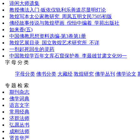
谛闲大师遗集
教授佛法入门·皈依仪轨利乐善道尽显明灯论
敦煌写本太公家教研究_周凤五明文民7505初版
佛经故事传说与敦煌壁画_倪怡中编着_学苑出版社
如来香(五)
中国佛教思想资料选编-第3卷第1册
敦煌艺展目录_国立敦煌艺术研究所_不详
一剂起死回生的灵药
中国敦煌学百年文库石窟保护卷_李最雄甘肃文化99一
字 母 分 类
字母分类
佛书分类
大藏经
敦煌研究
佛学丛刊
佛学论文
专 题 检 索
期刊杂志
佛学词典
语言文字
常用经典
济群法师
弘愿丛书
成刚法师
贤首华严