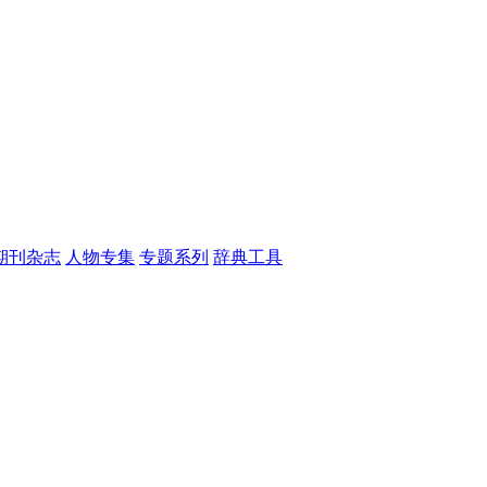
期刊杂志
人物专集
专题系列
辞典工具