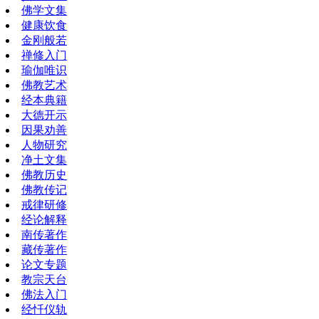
佛学文集
健康饮食
金刚般若
禅修入门
瑜伽唯识
佛教艺术
经本典籍
大德开示
因果劝善
人物研究
净土文集
佛教历史
佛教传记
戒律研修
经论解释
南传著作
藏传著作
论文专题
教宗天台
佛法入门
经忏仪轨