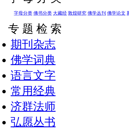
字母分类
佛书分类
大藏经
敦煌研究
佛学丛刊
佛学论文
专 题 检 索
期刊杂志
佛学词典
语言文字
常用经典
济群法师
弘愿丛书