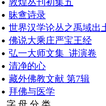
敦煌丛刊初集五
昧盦诗录
世界汉学论丛之禹域出
佛说大乘庄严宝王经
弘一大师文集_讲演卷
清净的心
藏外佛教文献 第7辑
拜佛与医学
字 母 分 类