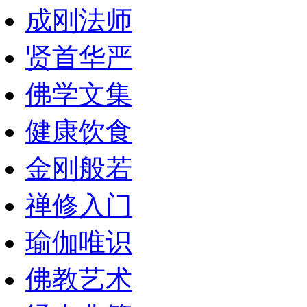
成刚法师
贤首华严
佛学文集
健康饮食
金刚般若
禅修入门
瑜伽唯识
佛教艺术