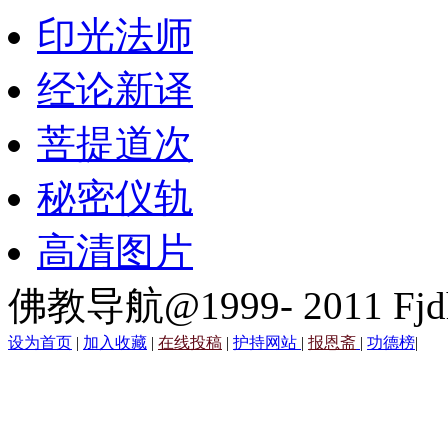
印光法师
经论新译
菩提道次
秘密仪轨
高清图片
佛教导航@1999- 2011 Fjd
设为首页
|
加入收藏
|
在线投稿
|
护持网站
|
报恩斋
|
功德榜
|