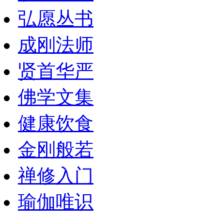
弘愿丛书
成刚法师
贤首华严
佛学文集
健康饮食
金刚般若
禅修入门
瑜伽唯识