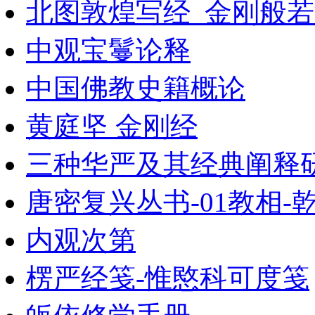
北图敦煌写经_金刚般
中观宝鬘论释
中国佛教史籍概论
黄庭坚 金刚经
三种华严及其经典阐释研究_
唐密复兴丛书-01教相-
内观次第
楞严经笺-惟愍科可度笺