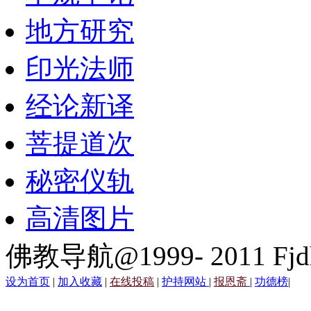
地方研究
印光法师
经论新译
菩提道次
秘密仪轨
高清图片
佛教导航@1999- 2011 Fjd
设为首页
|
加入收藏
|
在线投稿
|
护持网站
|
报恩斋
|
功德榜
|