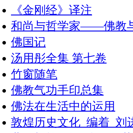
《金刚经》译注
和尚与哲学家——佛教
佛国记
汤用彤全集 第七卷
竹窗随笔
佛教气功手印总集
佛法在生活中的运用
敦煌历史文化_编着_刘