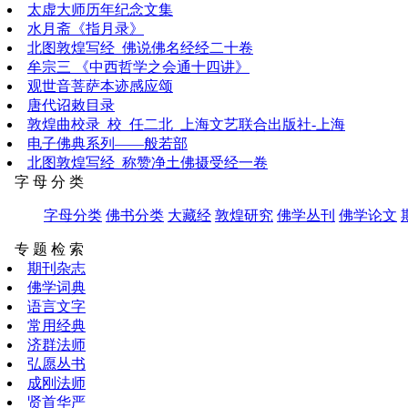
太虚大师历年纪念文集
水月斋《指月录》
北图敦煌写经_佛说佛名经经二十卷
牟宗三 《中西哲学之会通十四讲》
观世音菩萨本迹感应颂
唐代诏敕目录
敦煌曲校录_校_任二北_上海文艺联合出版社-上海
电子佛典系列——般若部
北图敦煌写经_称赞净土佛摄受经一卷
字 母 分 类
字母分类
佛书分类
大藏经
敦煌研究
佛学丛刊
佛学论文
专 题 检 索
期刊杂志
佛学词典
语言文字
常用经典
济群法师
弘愿丛书
成刚法师
贤首华严