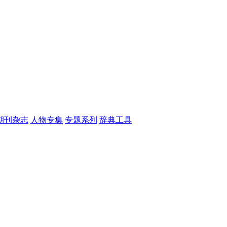
期刊杂志
人物专集
专题系列
辞典工具