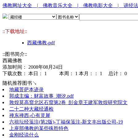
佛教网址大全
| 佛教音乐大全
| 佛教电影大全
| 讲经
::下载地址::
西藏佛教-pdf
::图书简介::
西藏佛教
添加时间： 2008年08月24日
下载次数： 本日：
1 本周：
1 本月：：
1 总计：
0
随机推荐图书↘
地藏菩萨本迹录
郭成主编：财富故事_潮汐.pdf
敦煌莫高窟北区石窟第2卷_彭金章王建军敦煌研究院文
二十二种大藏经通检
禅东禅西-心有灵犀
六祖坛经笺注(第2版)-丁福保笺注-新文丰出版公司-19
上座部佛教的某些殊胜特色
金刚经说什么