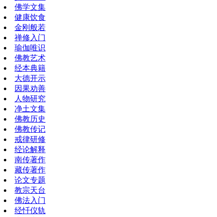
佛学文集
健康饮食
金刚般若
禅修入门
瑜伽唯识
佛教艺术
经本典籍
大德开示
因果劝善
人物研究
净土文集
佛教历史
佛教传记
戒律研修
经论解释
南传著作
藏传著作
论文专题
教宗天台
佛法入门
经忏仪轨