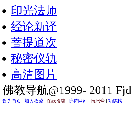
印光法师
经论新译
菩提道次
秘密仪轨
高清图片
佛教导航@1999- 2011 Fjd
设为首页
|
加入收藏
|
在线投稿
|
护持网站
|
报恩斋
|
功德榜
|