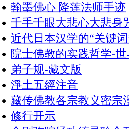
翰墨佛心 隆莲法师手迹
千手千眼大悲心大悲身
近代日本汉学的“关键词
院士佛教的实践哲学-
弟子规-藏文版
淨土五經注音
藏传佛教各宗教义密宗
修行开示