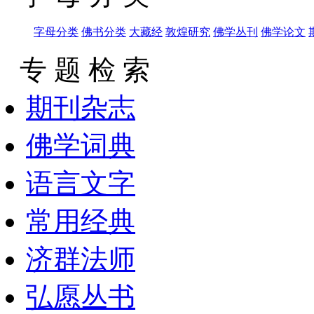
字母分类
佛书分类
大藏经
敦煌研究
佛学丛刊
佛学论文
专 题 检 索
期刊杂志
佛学词典
语言文字
常用经典
济群法师
弘愿丛书