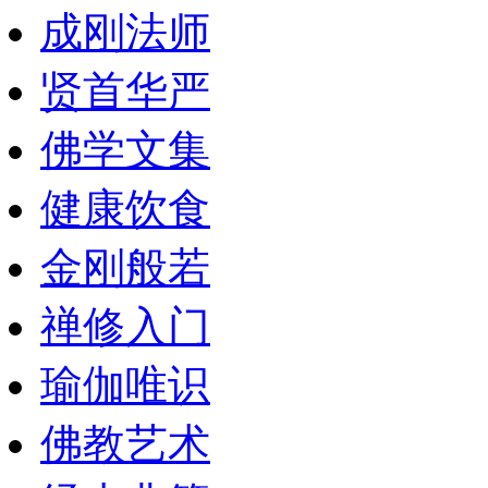
成刚法师
贤首华严
佛学文集
健康饮食
金刚般若
禅修入门
瑜伽唯识
佛教艺术