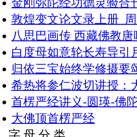
金刚弥陀经功德灵验合
敦煌变文论文录上册_周
八思巴画传 西藏佛教唐嘎艺
白度母如意轮长寿导引
归依三宝始终学修摄要
希热将参仁波切讲授：
首楞严经讲义-圆瑛-佛
大佛顶首楞严经
字 母 分 类