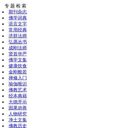
专 题 检 索
期刊杂志
佛学词典
语言文字
常用经典
济群法师
弘愿丛书
成刚法师
贤首华严
佛学文集
健康饮食
金刚般若
禅修入门
瑜伽唯识
佛教艺术
经本典籍
大德开示
因果劝善
人物研究
净土文集
佛教历史