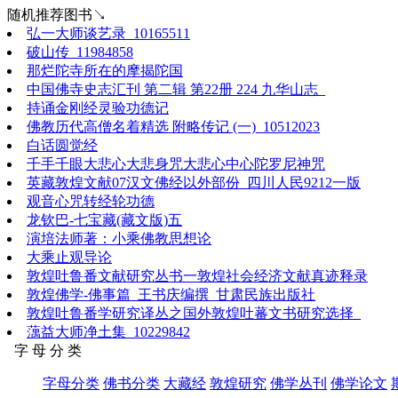
随机推荐图书↘
弘一大师谈艺录_10165511
破山传_11984858
那烂陀寺所在的摩揭陀国
中国佛寺史志汇刊 第二辑 第22册 224 九华山志_
持诵金刚经灵验功德记
佛教历代高僧名着精选 附略传记 (一)_10512023
白话圆觉经
千手千眼大悲心大悲身咒大悲心中心陀罗尼神咒
英藏敦煌文献07汉文佛经以外部份_四川人民9212一版
观音心咒转经轮功德
龙钦巴-七宝藏(藏文版)五
演培法师著：小乘佛教思想论
大乘止观导论
敦煌吐鲁番文献研究丛书一敦煌社会经济文献真迹释录
敦煌佛学-佛事篇_王书庆编撰_甘肃民族出版社
敦煌吐鲁番学研究译丛之国外敦煌吐蕃文书研究选择_
蕅益大师净土集_10229842
字 母 分 类
字母分类
佛书分类
大藏经
敦煌研究
佛学丛刊
佛学论文