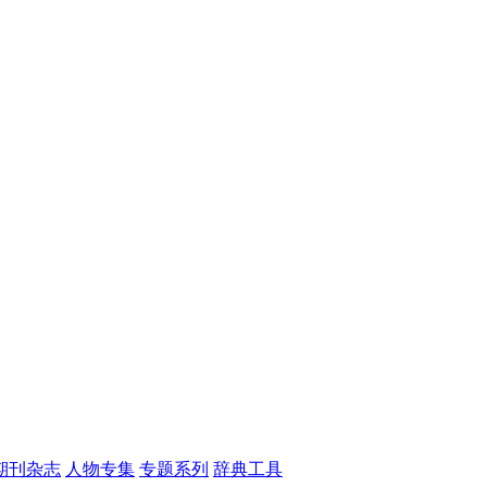
期刊杂志
人物专集
专题系列
辞典工具