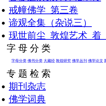
戒幢佛学_第三卷
谛观全集（杂说三）
现世前尘_敦煌艺术_着
字 母 分 类
字母分类
佛书分类
大藏经
敦煌研究
佛学丛刊
佛学论文
专 题 检 索
期刊杂志
佛学词典