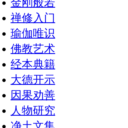
金刚般若
禅修入门
瑜伽唯识
佛教艺术
经本典籍
大德开示
因果劝善
人物研究
净土文集