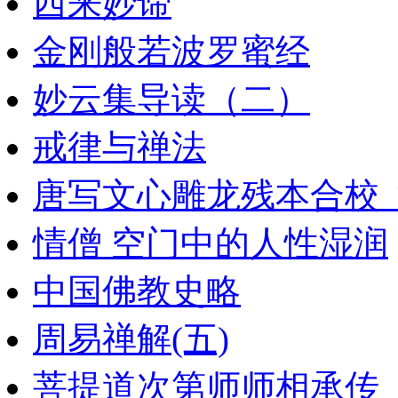
西来妙谛
金刚般若波罗蜜经
妙云集导读（二）
戒律与禅法
唐写文心雕龙残本合校_潘
情僧 空门中的人性湿润
中国佛教史略
周易禅解(五)
菩提道次第师师相承传