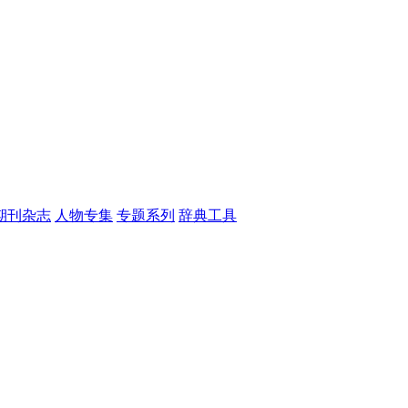
期刊杂志
人物专集
专题系列
辞典工具