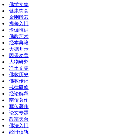
佛学文集
健康饮食
金刚般若
禅修入门
瑜伽唯识
佛教艺术
经本典籍
大德开示
因果劝善
人物研究
净土文集
佛教历史
佛教传记
戒律研修
经论解释
南传著作
藏传著作
论文专题
教宗天台
佛法入门
经忏仪轨