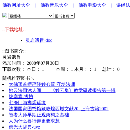
佛教网址大全
| 佛教音乐大全
| 佛教电影大全
| 讲经
::下载地址::
灵岩遗旨-doc
::图书简介::
灵岩遗旨
添加时间： 2008年07月30日
下载次数： 本日：
1 本周：
1 本月：：
1 总计：
0
随机推荐图书↘
大佛顶首楞严经妙心疏-守培法师
妙云法雨沐人间——《妙云集》教学研读报告第一辑
拔塞囊-拔协
七净门与禅观诸境
法国国家图书馆藏敦煌西域文献20_上海古籍2002
智者大师早期止观架构之基础
人为什么要行善更要求慧
佛光大辞典-uvz