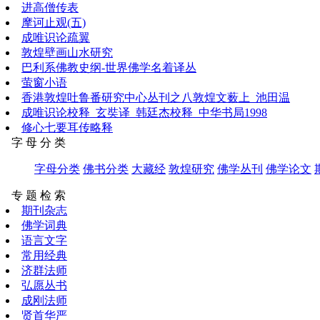
进高僧传表
摩诃止观(五)
成唯识论疏翼
敦煌壁画山水研究
巴利系佛教史纲-世界佛学名着译丛
萤窗小语
香港敦煌吐鲁番研究中心丛刊之八敦煌文薮上_池田温
成唯识论校释_玄奘译_韩廷杰校释_中华书局1998
修心七要耳传略释
字 母 分 类
字母分类
佛书分类
大藏经
敦煌研究
佛学丛刊
佛学论文
专 题 检 索
期刊杂志
佛学词典
语言文字
常用经典
济群法师
弘愿丛书
成刚法师
贤首华严