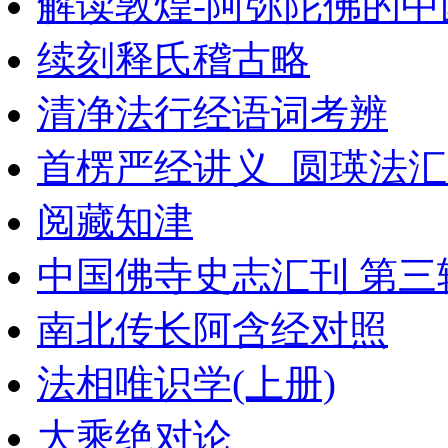
解读敦煌-阿弥陀佛的中
续刻释氏稽古略
清净法行经语词考辨
首楞严经讲义_圆瑛法
阅藏知津
中国佛寺史志汇刊 第三辑
南北传长阿含经对照
法相唯识学(上册)
大乘绝对论