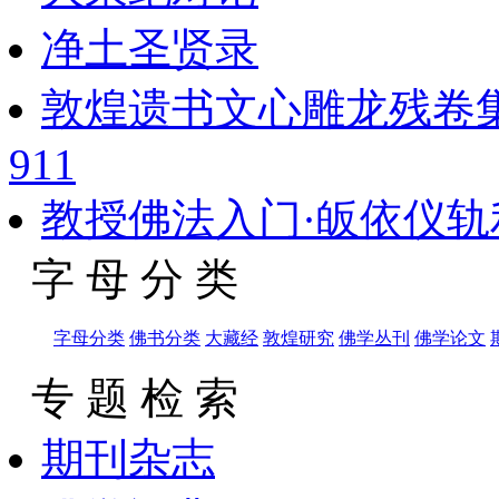
净土圣贤录
敦煌遗书文心雕龙残卷
911
教授佛法入门·皈依仪
字 母 分 类
字母分类
佛书分类
大藏经
敦煌研究
佛学丛刊
佛学论文
专 题 检 索
期刊杂志