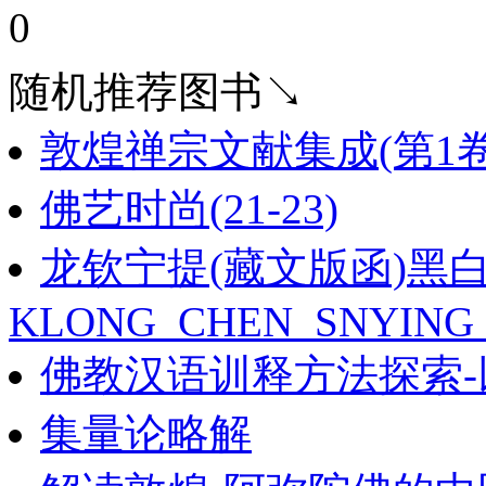
0
随机推荐图书↘
敦煌禅宗文献集成(第1卷
佛艺时尚(21-23)
龙钦宁提(藏文版函)黑白
KLONG_CHEN_SNYING_
佛教汉语训释方法探索-
集量论略解