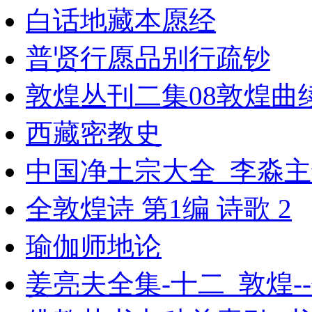
白话地藏本愿经
普贤行愿品别行疏钞
敦煌丛刊二集08敦煌曲续
西藏密教史
中国净土宗大全_李淼主编
全敦煌诗 第1编 诗歌 2
瑜伽师地论
姜亮夫全集-十二_敦煌-