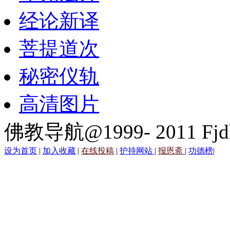
经论新译
菩提道次
秘密仪轨
高清图片
佛教导航@1999- 2011 Fjd
设为首页
|
加入收藏
|
在线投稿
|
护持网站
|
报恩斋
|
功德榜
|