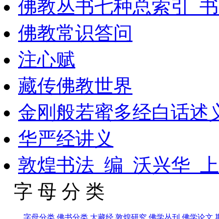
佛教丛书七种总索引_书
佛教常识答问
注心赋
藏传佛教世界
金刚般若蜜多经白话述
华严经讲义
敦煌书法_编_沃兴华_
字 母 分 类
字母分类
佛书分类
大藏经
敦煌研究
佛学丛刊
佛学论文