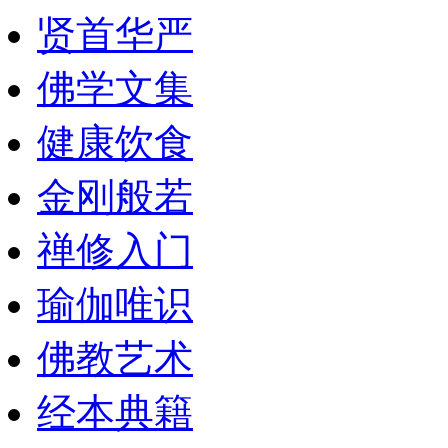
贤首华严
佛学文集
健康饮食
金刚般若
禅修入门
瑜伽唯识
佛教艺术
经本典籍