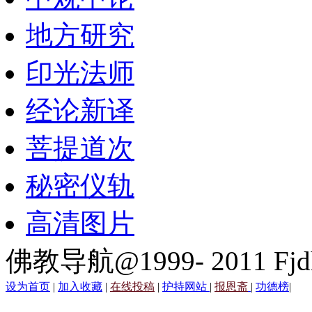
地方研究
印光法师
经论新译
菩提道次
秘密仪轨
高清图片
佛教导航@1999- 2011 Fjd
设为首页
|
加入收藏
|
在线投稿
|
护持网站
|
报恩斋
|
功德榜
|