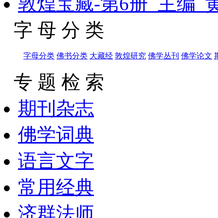
敦煌宝藏-第6册_主编_
字 母 分 类
字母分类
佛书分类
大藏经
敦煌研究
佛学丛刊
佛学论文
专 题 检 索
期刊杂志
佛学词典
语言文字
常用经典
济群法师