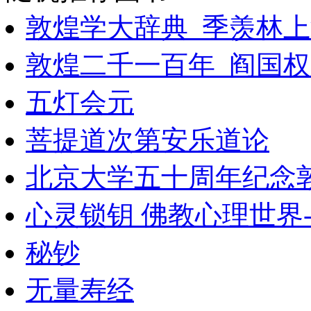
敦煌学大辞典_季羡林上
敦煌二千一百年_阎国权
五灯会元
菩提道次第安乐道论
北京大学五十周年纪念敦
心灵锁钥 佛教心理世界
秘钞
无量寿经