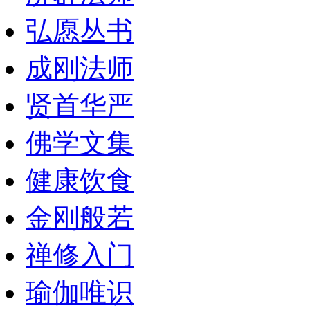
弘愿丛书
成刚法师
贤首华严
佛学文集
健康饮食
金刚般若
禅修入门
瑜伽唯识