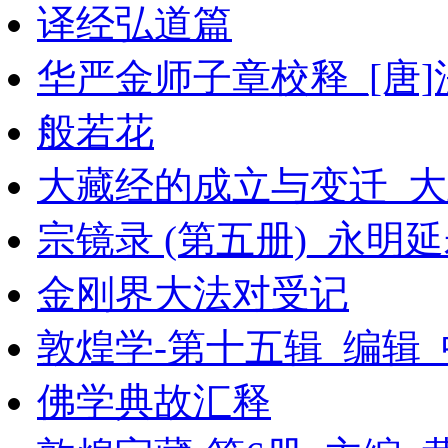
译经弘道篇
华严金师子章校释_[唐
般若花
大藏经的成立与变迁_大
宗镜录 (第五册)_永明
金刚界大法对受记
敦煌学-第十五辑_编辑
佛学典故汇释