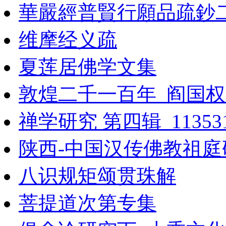
華嚴經普賢行願品疏鈔
维摩经义疏
夏莲居佛学文集
敦煌二千一百年_阎国权
禅学研究 第四辑_113531
陕西-中国汉传佛教祖庭研究
八识规矩颂贯珠解
菩提道次第专集