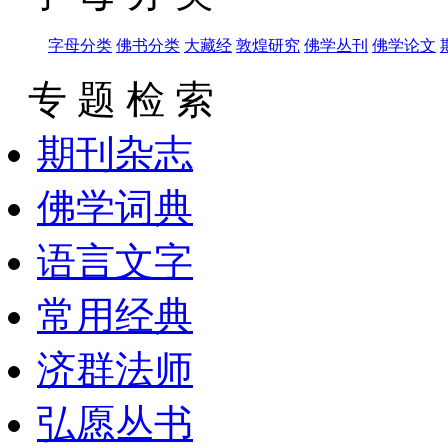
字母分类
佛书分类
大藏经
敦煌研究
佛学丛刊
佛学论文
专 题 检 索
期刊杂志
佛学词典
语言文字
常用经典
济群法师
弘愿丛书