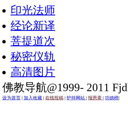
印光法师
经论新译
菩提道次
秘密仪轨
高清图片
佛教导航@1999- 2011 Fjd
设为首页
|
加入收藏
|
在线投稿
|
护持网站
|
报恩斋
|
功德榜
|