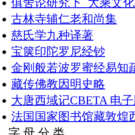
俱舍论研究下_大乘文化出
古林寺辅仁老和尚集
慈氏学九种译著
宝箧印陀罗尼经钞
金刚般若波罗蜜经易知
藏传佛教因明史略
大唐西域记CBETA 电
法国国家图书馆藏敦煌西域
字 母 分 类