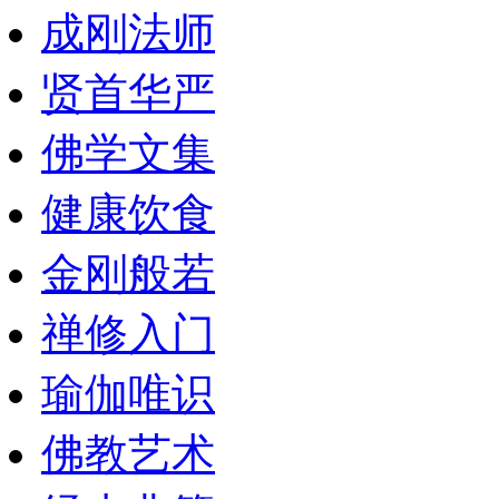
成刚法师
贤首华严
佛学文集
健康饮食
金刚般若
禅修入门
瑜伽唯识
佛教艺术