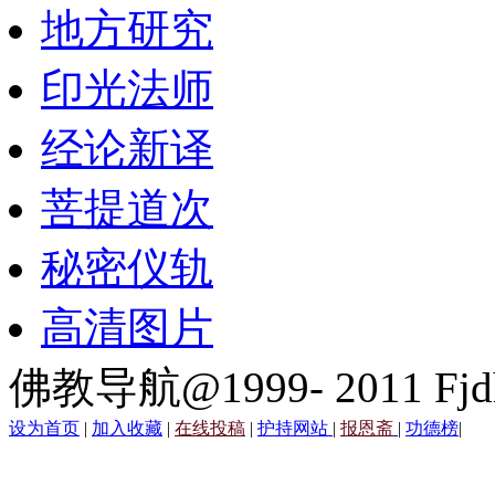
地方研究
印光法师
经论新译
菩提道次
秘密仪轨
高清图片
佛教导航@1999- 2011 Fjd
设为首页
|
加入收藏
|
在线投稿
|
护持网站
|
报恩斋
|
功德榜
|