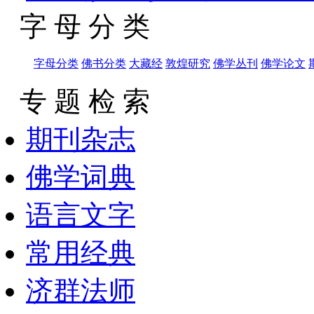
字 母 分 类
字母分类
佛书分类
大藏经
敦煌研究
佛学丛刊
佛学论文
专 题 检 索
期刊杂志
佛学词典
语言文字
常用经典
济群法师