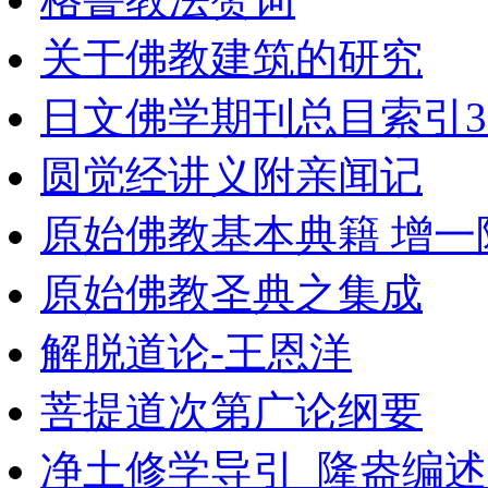
关于佛教建筑的研究
日文佛学期刊总目索引3
圆觉经讲义附亲闻记
原始佛教基本典籍 增一
原始佛教圣典之集成
解脱道论-王恩洋
菩提道次第广论纲要
净土修学导引_隆盎编述_