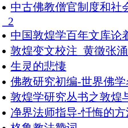
中古佛教僧官制度和社
_2
中国敦煌学百年文库论着
敦煌变文校注_黄徵张涌
生灵的悲悽
佛教研究初编-世界佛学
敦煌学研究丛书之敦煌
净界法师指导-忏悔的方
格鲁教法赞词