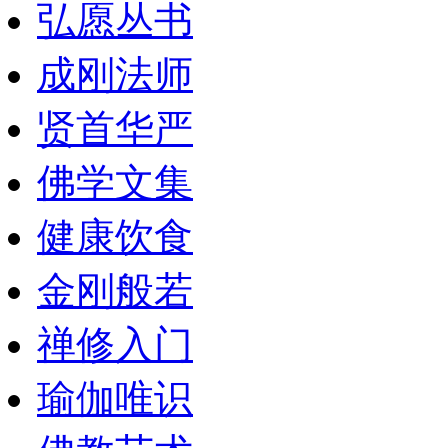
弘愿丛书
成刚法师
贤首华严
佛学文集
健康饮食
金刚般若
禅修入门
瑜伽唯识