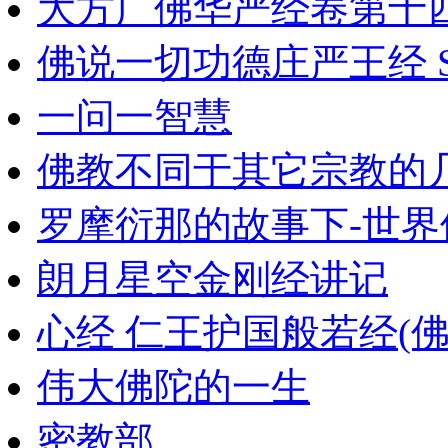
大方广佛华严经卷第十
佛说一切功德庄严王经 Sarva-
一问一智慧
佛教不同于其它宗教的
罗摩衍那的故事下-世
朗月星空金刚经讲记
心经 仁王护国般若经(佛
伟大佛陀的一生
密教部