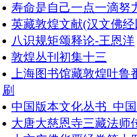
寿命是自己一点一滴努
英藏敦煌文献(汉文佛经以
八识规矩颂释论-王恩洋
敦煌丛刊初集十三
上海图书馆藏敦煌吐鲁番
刷
中国版本文化丛书_中国
大唐大慈恩寺三藏法师传