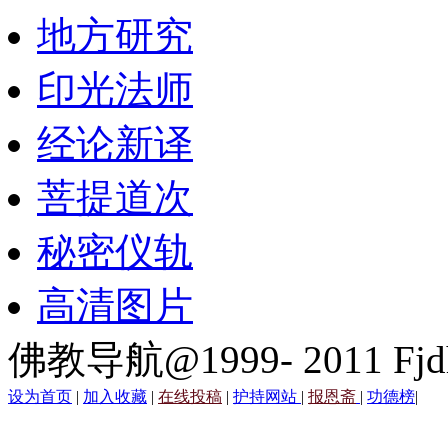
地方研究
印光法师
经论新译
菩提道次
秘密仪轨
高清图片
佛教导航@1999- 2011 Fjd
设为首页
|
加入收藏
|
在线投稿
|
护持网站
|
报恩斋
|
功德榜
|