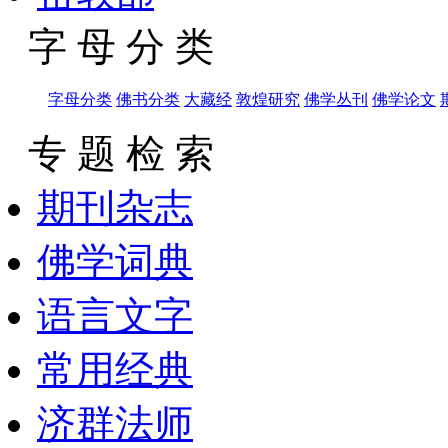
字 母 分 类
字母分类
佛书分类
大藏经
敦煌研究
佛学丛刊
佛学论文
专 题 检 索
期刊杂志
佛学词典
语言文字
常用经典
济群法师