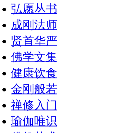
弘愿丛书
成刚法师
贤首华严
佛学文集
健康饮食
金刚般若
禅修入门
瑜伽唯识