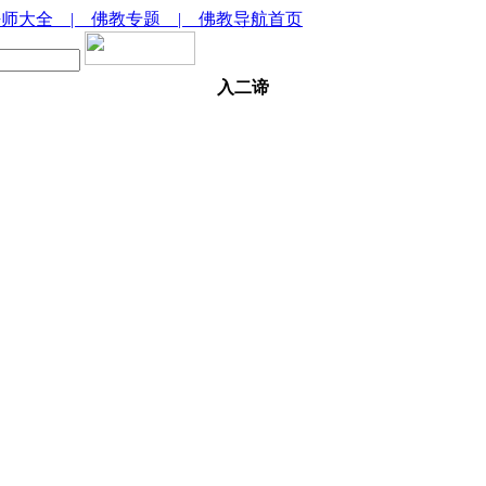
法师大全
| 佛教专题
| 佛教导航首页
入二谛