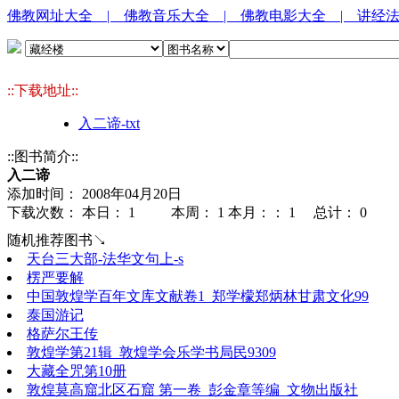
佛教网址大全
| 佛教音乐大全
| 佛教电影大全
| 讲经
::下载地址::
入二谛-txt
::图书简介::
入二谛
添加时间： 2008年04月20日
下载次数： 本日：
1 本周：
1 本月：：
1 总计：
0
随机推荐图书↘
天台三大部-法华文句上-s
楞严要解
中国敦煌学百年文库文献卷1_郑学檬郑炳林甘肃文化99
泰国游记
格萨尔王传
敦煌学第21辑_敦煌学会乐学书局民9309
大藏全咒第10册
敦煌莫高窟北区石窟 第一卷_彭金章等编_文物出版社