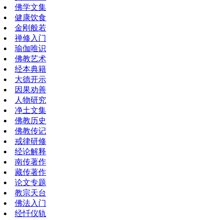
佛学文集
健康饮食
金刚般若
禅修入门
瑜伽唯识
佛教艺术
经本典籍
大德开示
因果劝善
人物研究
净土文集
佛教历史
佛教传记
戒律研修
经论解释
南传著作
藏传著作
论文专题
教宗天台
佛法入门
经忏仪轨