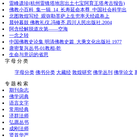
雷峰遗珍(杭州雷锋塔地宫出土七宝阿育王塔考古报告)
佛教小百科_集一辑_14_长寿延命本尊_中国社会科学出
北图敦煌写经_观弥勒菩萨上生兜率天经疏卷上
晨钟暮鼓 佛教礼仪.冯修齐.四川人民出版社.2004
阿含经解脱道次第——空海
一念之转
中国佛教史论集 明清佛教史篇_大乘文化出版社 1977
唐密复兴丛书-01教相-乾
生命与意识的省思
字 母 分 类
字母分类
佛书分类
大藏经
敦煌研究
佛学丛刊
佛学论文
专 题 检 索
期刊杂志
佛学词典
语言文字
常用经典
济群法师
弘愿丛书
成刚法师
贤首华严